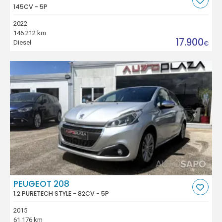
145CV - 5P
2022
146.212 km
17.900
Diesel
€
PEUGEOT 208
1.2 PURETECH STYLE - 82CV - 5P
2015
61.176 km