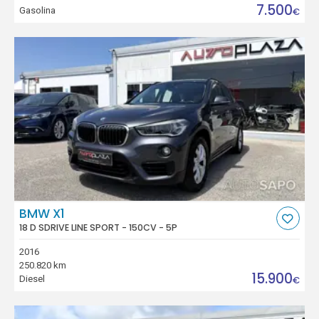
7.500
Gasolina
€
BMW X1
18 D SDRIVE LINE SPORT - 150CV - 5P
2016
250.820 km
15.900
Diesel
€