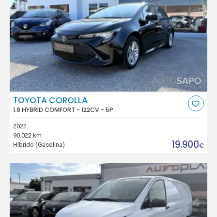
TOYOTA COROLLA
1.8 HYBRID COMFORT - 122CV - 5P
2022
90.022 km
19.900
Híbrido (Gasolina)
€