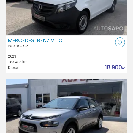
MERCEDES-BENZ VITO
136CV - 5P
2023
183.498 km
18.900
Diesel
€