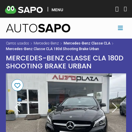
MENU
Carros usados
Mercedes-Benz
Mercedes-Benz Classe CLA
Mercedes-Benz Classe CLA 180d Shooting Brake Urban
MERCEDES-BENZ CLASSE CLA 180D
SHOOTING BRAKE URBAN