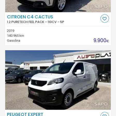
CITROEN C4 CACTUS
1.2 PURETECH FEEL PACK - 110CV - 5P
2019
140.965 km
9.900
Gasolina
€
PEUGEOT EXPERT