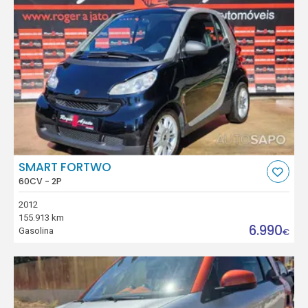
SMART FORTWO
60CV - 2P
2012
155.913 km
6.990
Gasolina
€