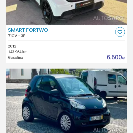
SMART FORTWO
71CV - 3P
2012
143.964 km
6.500
Gasolina
€