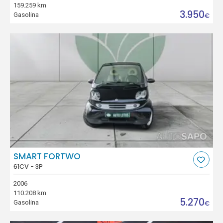
159.259 km
3.950
Gasolina
€
SMART FORTWO
61CV - 3P
2006
110.208 km
5.270
Gasolina
€