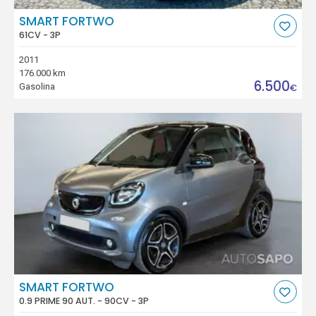
SMART FORTWO
61CV - 3P
2011
176.000 km
6.500
Gasolina
€
SMART FORTWO
0.9 PRIME 90 AUT. - 90CV - 3P