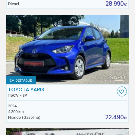
28.990
Diesel
€
EM DESTAQUE
TOYOTA YARIS
115CV - 3P
2024
4.200 km
22.490
Híbrido (Gasolina)
€