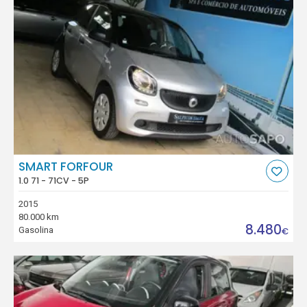
SMART FORFOUR
1.0 71 - 71CV - 5P
2015
80.000 km
8.480
Gasolina
€