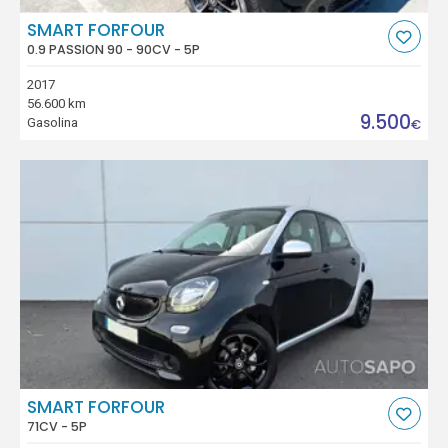
SMART FORFOUR
0.9 PASSION 90 - 90CV - 5P
2017
56.600 km
9.500
Gasolina
€
SMART FORFOUR
71CV - 5P