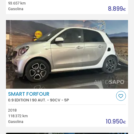
93.657 km
8.899
Gasolina
€
SMART FORFOUR
0.9 EDITION 1 90 AUT. - 90CV - 5P
2018
118.372 km
10.950
Gasolina
€