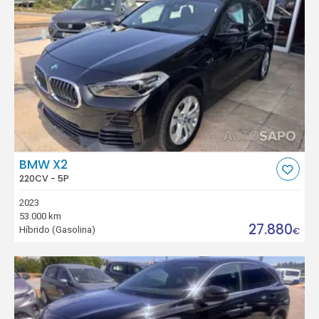
BMW X2
220CV - 5P
2023
53.000 km
27.880
Híbrido (Gasolina)
€