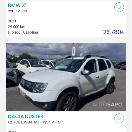
BMW X1
220CV - 5P
2021
29.000 km
26.780
Híbrido (Gasolina)
€
DACIA DUSTER
1.2 TCE ESSENTIAL - 125CV - 5P