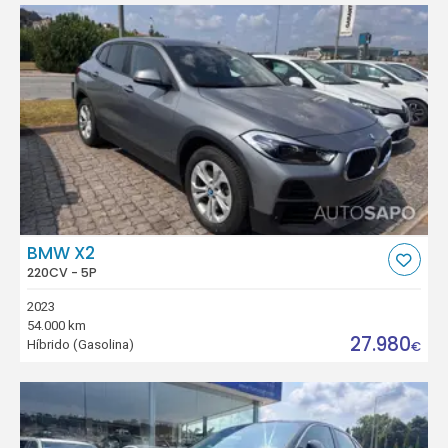
BMW X2
220CV - 5P
2023
54.000 km
27.980
Híbrido (Gasolina)
€