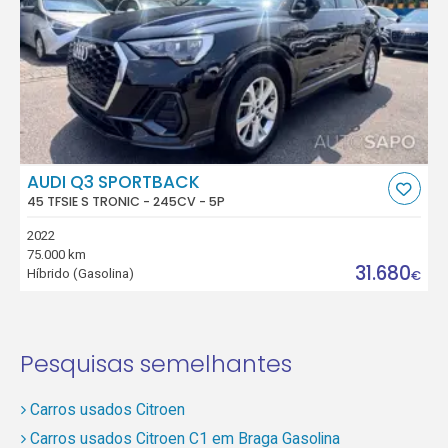
AUDI Q3 SPORTBACK
45 TFSIE S TRONIC - 245CV - 5P
2022
75.000 km
31.680
Híbrido (Gasolina)
€
Pesquisas semelhantes
Carros usados Citroen
Carros usados Citroen C1 em Braga Gasolina