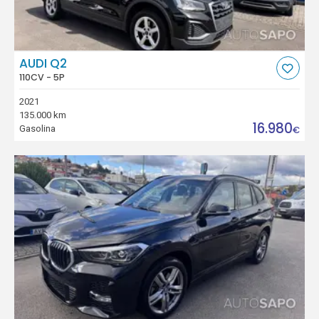
AUDI Q2
110CV - 5P
2021
135.000 km
16.980
Gasolina
€