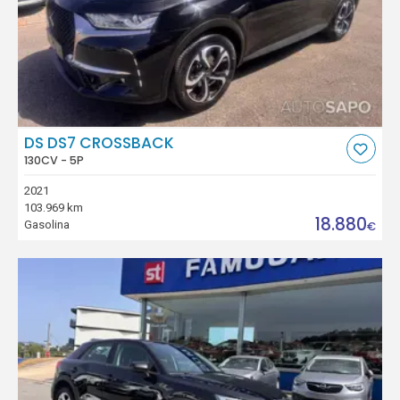
DS DS7 CROSSBACK
130CV - 5P
2021
103.969 km
18.880
Gasolina
€