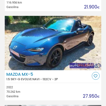
116.956 km
21.900
Gasolina
€
MAZDA MX-5
1.5 SKY-G EVOLVE NAVI - 132CV - 2P
2022
70.262 km
27.950
Gasolina
€