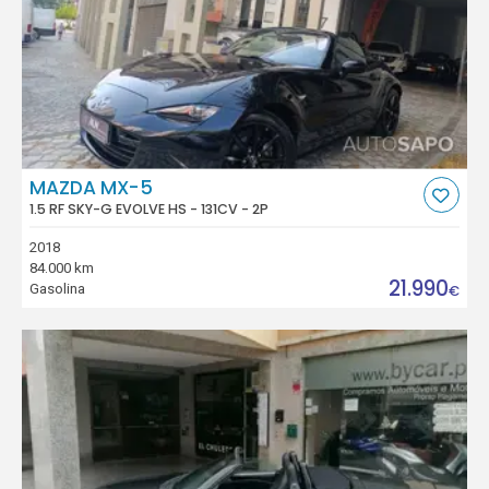
MAZDA MX-5
1.5 RF SKY-G EVOLVE HS - 131CV - 2P
2018
84.000 km
21.990
Gasolina
€