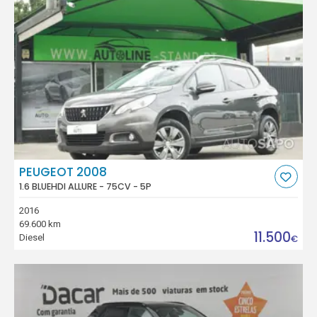
PEUGEOT 2008
1.6 BLUEHDI ALLURE - 75CV - 5P
2016
69.600 km
11.500
Diesel
€