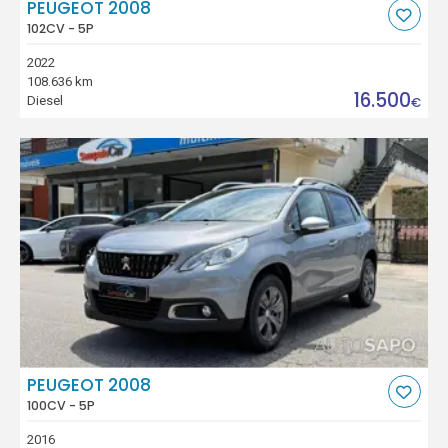
PEUGEOT 2008
102CV - 5P
2022
108.636 km
16.500
Diesel
€
PEUGEOT 2008
100CV - 5P
2016