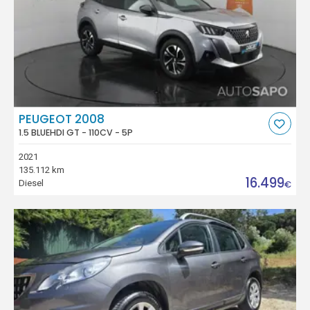
PEUGEOT 2008
1.5 BLUEHDI GT - 110CV - 5P
2021
135.112 km
16.499
Diesel
€