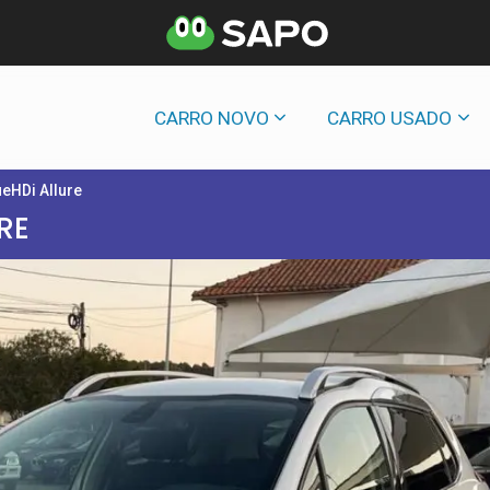
CARRO NOVO
CARRO USADO
ueHDi Allure
RE