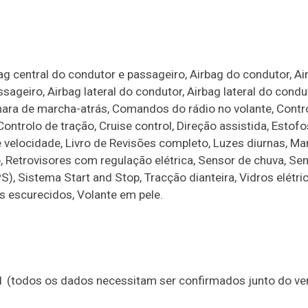
ag central do condutor e passageiro, Airbag do condutor, Ai
sageiro, Airbag lateral do condutor, Airbag lateral do condu
âmara de marcha-atrás, Comandos do rádio no volante, Contr
ontrolo de tração, Cruise control, Direção assistida, Estof
de velocidade, Livro de Revisões completo, Luzes diurnas, M
 Retrovisores com regulação elétrica, Sensor de chuva, Se
, Sistema Start and Stop, Tracção dianteira, Vidros elétri
ros escurecidos, Volante em pele.
21 (todos os dados necessitam ser confirmados junto do v