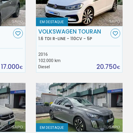
EM DESTAQUE
VOLKSWAGEN TOURAN
1.6 TDI R-LINE - 110CV - 5P
2016
102.000 km
17.000
20.750
Diesel
€
€
EM DESTAQUE