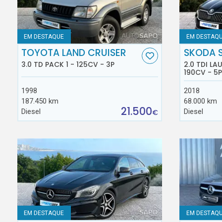
EM DESTAQUE
EM DESTAQ
TOYOTA LAND CRUISER
SKODA 
3.0 TD PACK 1 - 125CV - 3P
2.0 TDI L
190CV - 5P
1998
2018
187.450 km
68.000 km
21.500
Diesel
Diesel
€
EM DESTAQUE
EM DESTAQ