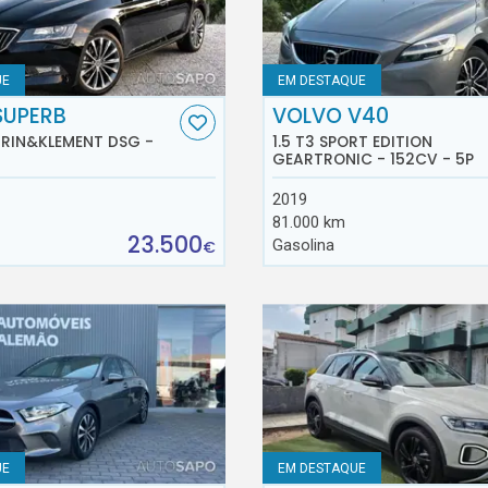
UE
EM DESTAQUE
SUPERB
VOLVO V40
AURIN&KLEMENT DSG -
1.5 T3 SPORT EDITION
GEARTRONIC - 152CV - 5P
2019
81.000 km
23.500
Gasolina
€
UE
EM DESTAQUE