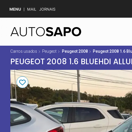
MENU
MAIL
JORNAIS
Carros usados
Peugeot
Peugeot 2008
Peugeot 2008 1.6 Bl
PEUGEOT 2008 1.6 BLUEHDI ALLU