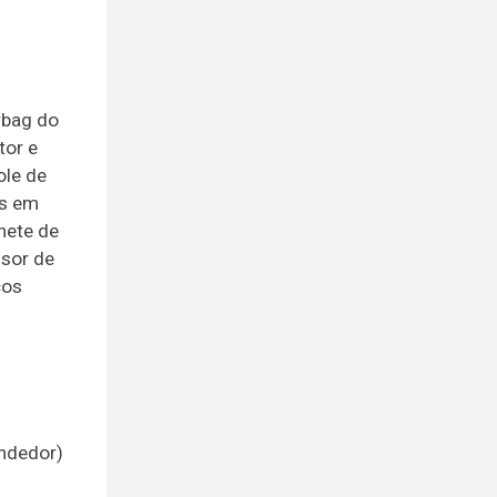
rbag do
tor e
ole de
os em
anete de
nsor de
cos
endedor)