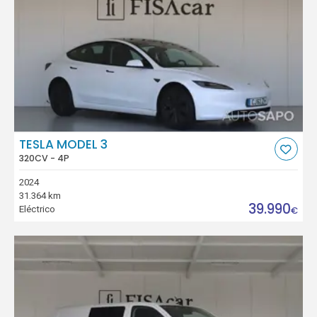
TESLA MODEL 3
320CV - 4P
2024
31.364 km
39.990
Eléctrico
€