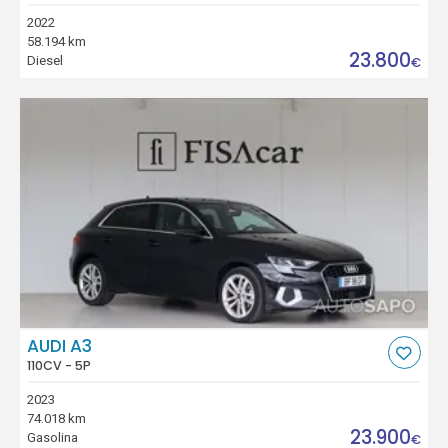
2022
58.194 km
23.800
Diesel
€
AUDI A3
110CV - 5P
2023
74.018 km
23.900
Gasolina
€