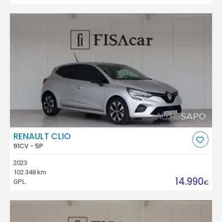
RENAULT CLIO
91CV - 5P
2023
102.348 km
14.990
GPL
€