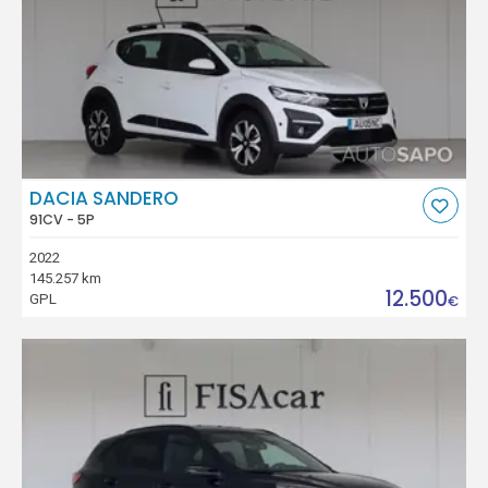
DACIA SANDERO
91CV - 5P
2022
145.257 km
12.500
GPL
€