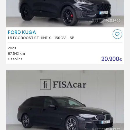
FORD KUGA
1.5 ECOBOOST ST-LINE X - 150CV - 5P
2023
87.542 km
20.900
Gasolina
€