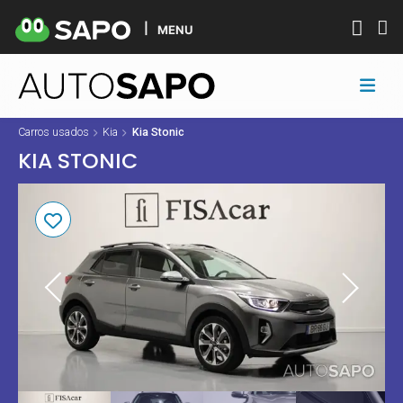
MENU
Carros usados
Kia
Kia Stonic
KIA STONIC