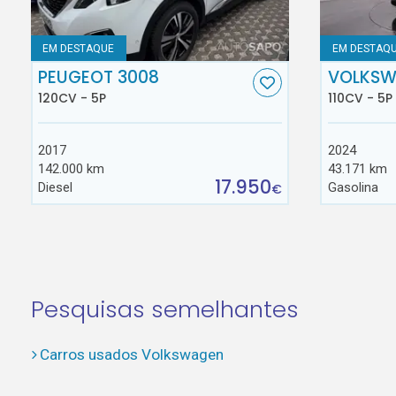
EM DESTAQUE
EM DESTAQ
PEUGEOT 3008
VOLKSW
120CV - 5P
110CV - 5P
2017
2024
142.000 km
43.171 km
17.950
Diesel
Gasolina
€
Pesquisas semelhantes
Carros usados Volkswagen