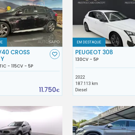
UE
EM DESTAQUE
V40 CROSS
PEUGEOT 308
RY
130CV - 5P
TIC - 115CV - 5P
2022
187.113 km
11.750
Diesel
€