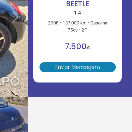
BEETLE
1.4
2008
137.000 km
Gasolina
75cv
2P
7.500
€
Enviar Mensagem