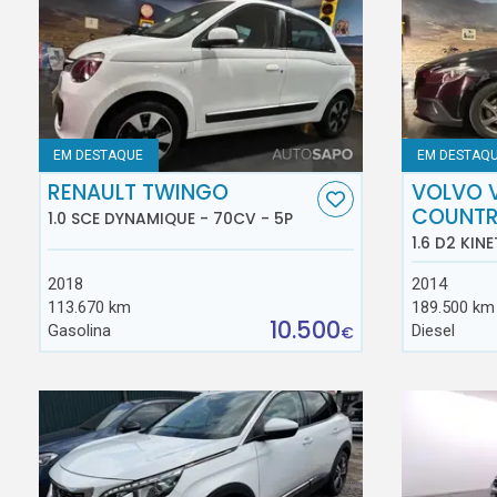
EM DESTAQUE
EM DESTAQ
RENAULT TWINGO
VOLVO 
COUNT
1.0 SCE DYNAMIQUE - 70CV - 5P
1.6 D2 KINE
2018
2014
113.670 km
189.500 km
10.500
Gasolina
Diesel
€