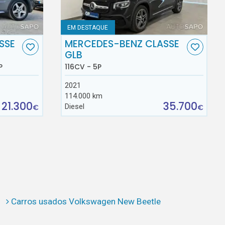
EM DESTAQUE
SSE
MERCEDES-BENZ CLASSE
GLB
P
116CV - 5P
2021
114.000 km
21.300
35.700
Diesel
€
€
Carros usados Volkswagen New Beetle