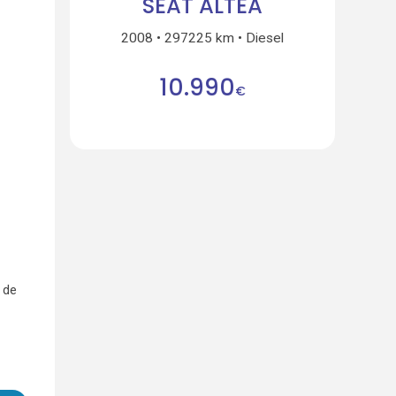
SEAT ALTEA
2008
297225 km
Diesel
10.990
€
 de