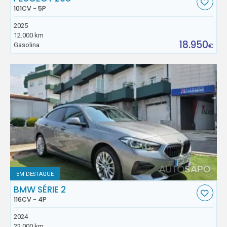
101CV - 5P
2025
12.000 km
18.950
Gasolina
€
EM DESTAQUE
BMW SÉRIE 2
116CV - 4P
2024
22.000 km