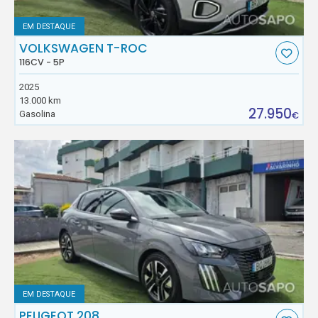
EM DESTAQUE
VOLKSWAGEN T-ROC
116CV - 5P
2025
13.000 km
27.950
Gasolina
€
EM DESTAQUE
PEUGEOT 208