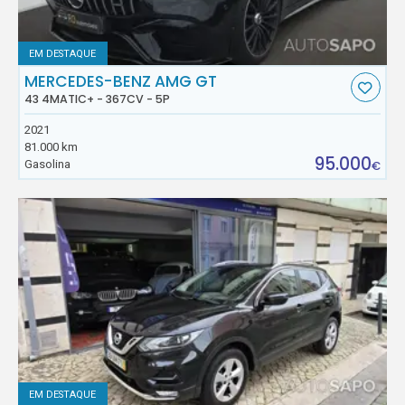
EM DESTAQUE
MERCEDES-BENZ AMG GT
43 4MATIC+ - 367CV - 5P
2021
81.000 km
95.000
Gasolina
€
EM DESTAQUE