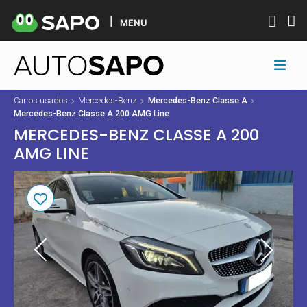
MENU
Carros usados
Mercedes-Benz
Mercedes-Benz Classe A
Mercedes-Benz Classe A 200 AMG Line
MERCEDES-BENZ CLASSE A 200
AMG LINE