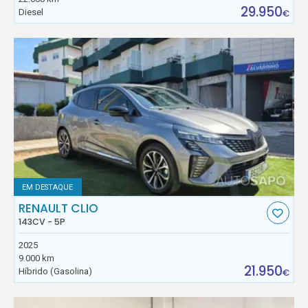
29.950
Diesel
€
EM DESTAQUE
RENAULT CLIO
143CV - 5P
2025
9.000 km
21.950
Híbrido (Gasolina)
€