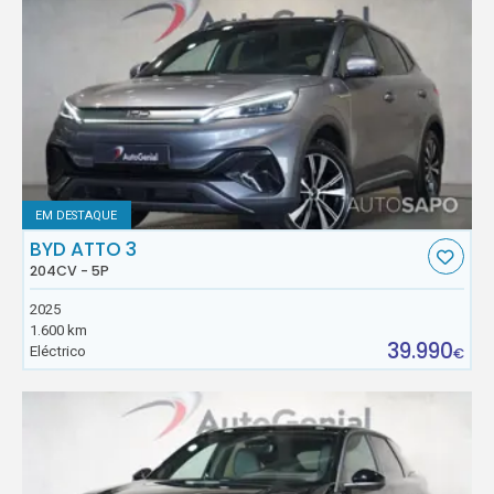
EM DESTAQUE
BYD ATTO 3
204CV - 5P
2025
1.600 km
39.990
Eléctrico
€