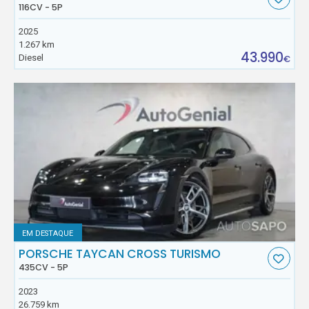
116CV - 5P
2025
1.267 km
43.990
Diesel
€
EM DESTAQUE
PORSCHE TAYCAN CROSS TURISMO
435CV - 5P
2023
26.759 km