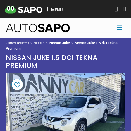
MENU
Carros usados
Nissan
Nissan Juke
Nissan Juke 1.5 dCi Tekna
Premium
NISSAN JUKE 1.5 DCI TEKNA
PREMIUM