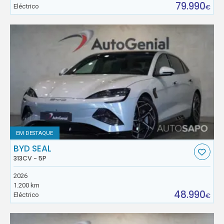
79.990
Eléctrico
€
EM DESTAQUE
BYD SEAL
313CV - 5P
2026
1.200 km
48.990
Eléctrico
€