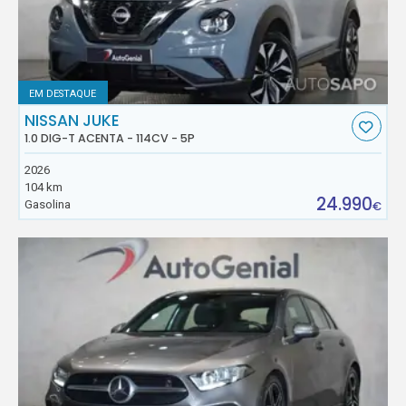
EM DESTAQUE
NISSAN JUKE
1.0 DIG-T ACENTA - 114CV - 5P
2026
104 km
24.990
Gasolina
€