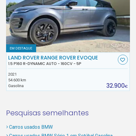
EM DESTAQUE
LAND ROVER RANGE ROVER EVOQUE
1.5 P160 R-DYNAMIC AUTO - 160CV - 5P
2021
54.600 km
32.900
Gasolina
€
Pesquisas semelhantes
Carros usados BMW
Carros usados BMW Série 1 em Setúbal Gasolina