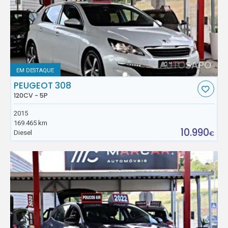
EM DESTAQUE
PEUGEOT 308
120CV - 5P
2015
169.465 km
10.990
Diesel
€