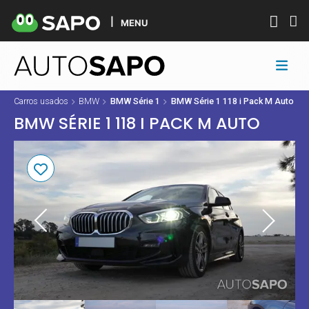
MENU
Carros usados
BMW
BMW Série 1
BMW Série 1 118 i Pack M Auto
BMW SÉRIE 1 118 I PACK M AUTO