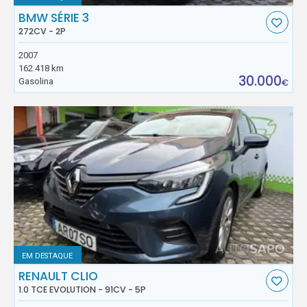
BMW SÉRIE 3
272CV - 2P
2007
162.418 km
30.000
Gasolina
€
EM DESTAQUE
RENAULT CLIO
1.0 TCE EVOLUTION - 91CV - 5P