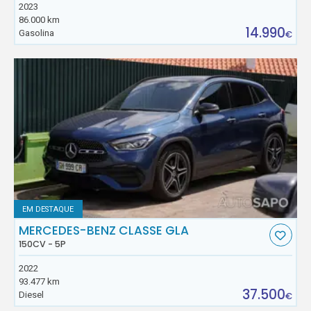
2023
86.000 km
14.990
Gasolina
€
EM DESTAQUE
MERCEDES-BENZ CLASSE GLA
150CV - 5P
2022
93.477 km
37.500
Diesel
€