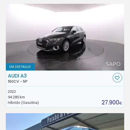
EM DESTAQUE
AUDI A3
150CV - 5P
2022
94.280 km
27.900
Híbrido (Gasolina)
€