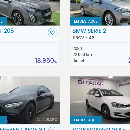
UE
EM DESTAQUE
T 208
BMW SÉRIE 2
116CV - 4P
2024
22.000 km
18.950
Diesel
€
UE
EM DESTAQUE
ES-BENZ AMG GT
VOLKSWAGEN GOLF