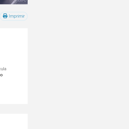
Imprimir
cula
ro