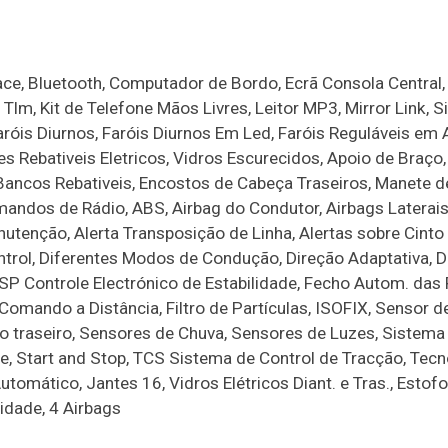
e, Bluetooth, Computador de Bordo, Ecrã Consola Central, 
Tlm, Kit de Telefone Mãos Livres, Leitor MP3, Mirror Link, 
óis Diurnos, Faróis Diurnos Em Led, Faróis Reguláveis em A
es Rebativeis Eletricos, Vidros Escurecidos, Apoio de Braço
Bancos Rebativeis, Encostos de Cabeça Traseiros, Manete d
ndos de Rádio, ABS, Airbag do Condutor, Airbags Laterais,
utenção, Alerta Transposição de Linha, Alertas sobre Cinto
trol, Diferentes Modos de Condução, Direção Adaptativa, D
 ESP Controle Electrónico de Estabilidade, Fecho Autom. das
omando a Distância, Filtro de Partículas, ISOFIX, Sensor d
o traseiro, Sensores de Chuva, Sensores de Luzes, Sistema
e, Start and Stop, TCS Sistema de Control de Tracção, Tecn
utomático, Jantes 16, Vidros Elétricos Diant. e Tras., Esto
idade, 4 Airbags