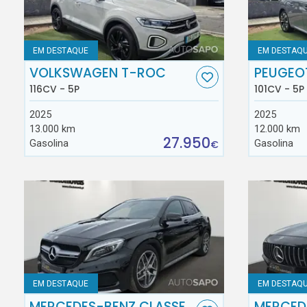
EM DESTAQUE
EM DESTAQ
VOLKSWAGEN T-ROC
PEUGEO
116CV - 5P
101CV - 5P
2025
2025
13.000 km
12.000 km
27.950
Gasolina
Gasolina
€
EM DESTAQUE
EM DESTAQ
MERCEDES-BENZ CLASSE
MERCED