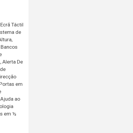
Ecrã Táctil
Sistema de
ltura,
, Bancos
e
 Alerta De
 de
irecção
 Portas em
e
 Ajuda ao
ologia
fos em ½