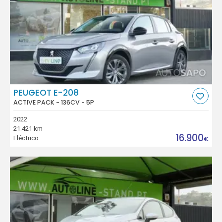
PEUGEOT E-208
ACTIVE PACK - 136CV - 5P
2022
21.421 km
16.900
Eléctrico
€