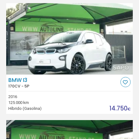
BMW I3
170CV - 5P
2016
125.000 km
14.750
Híbrido (Gasolina)
€