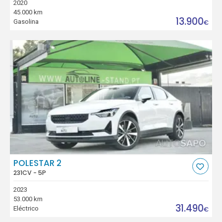
2020
45.000 km
13.900
Gasolina
€
POLESTAR 2
231CV - 5P
2023
53.000 km
31.490
Eléctrico
€