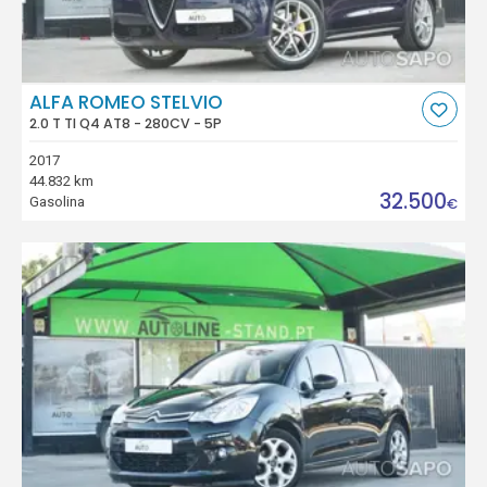
ALFA ROMEO STELVIO
2.0 T TI Q4 AT8 - 280CV - 5P
2017
44.832 km
32.500
Gasolina
€