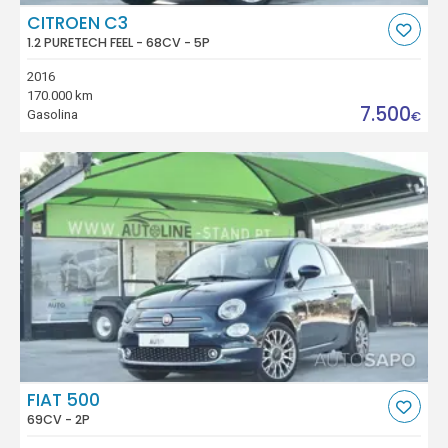
CITROEN C3
1.2 PURETECH FEEL - 68CV - 5P
2016
170.000 km
7.500
Gasolina
€
FIAT 500
69CV - 2P