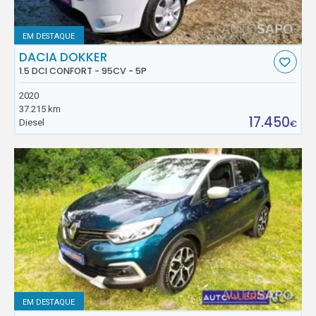
EM DESTAQUE
DACIA DOKKER
1.5 DCI CONFORT - 95CV - 5P
2020
37.215 km
17.450
Diesel
€
EM DESTAQUE