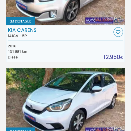
EM DESTAQUE
KIA CARENS
141CV - 5P
2016
131.881 km
12.950
Diesel
€