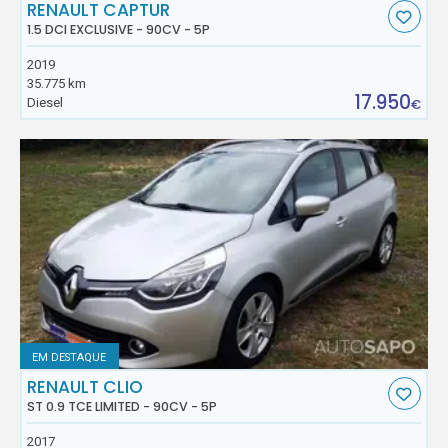
RENAULT CAPTUR
1.5 DCI EXCLUSIVE - 90CV - 5P
2019
35.775 km
17.950
Diesel
€
EM DESTAQUE
RENAULT CLIO
ST 0.9 TCE LIMITED - 90CV - 5P
2017