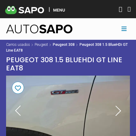
MENU
Carros usados
Peugeot
Peugeot 308
Peugeot 308 1.5 BlueHDi GT
Line EAT8
PEUGEOT 308 1.5 BLUEHDI GT LINE
EAT8