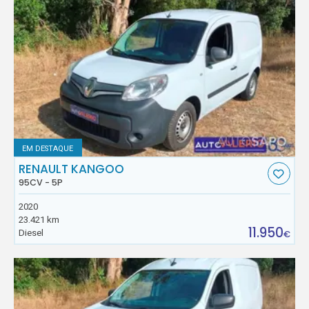
EM DESTAQUE
RENAULT KANGOO
95CV - 5P
2020
23.421 km
11.950
Diesel
€