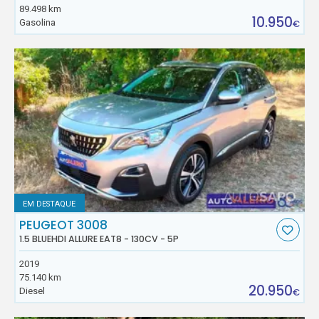
89.498 km
10.950
Gasolina
€
EM DESTAQUE
PEUGEOT 3008
1.5 BLUEHDI ALLURE EAT8 - 130CV - 5P
2019
75.140 km
20.950
Diesel
€