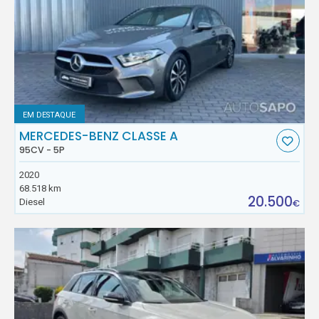
EM DESTAQUE
MERCEDES-BENZ CLASSE A
95CV - 5P
2020
68.518 km
20.500
Diesel
€