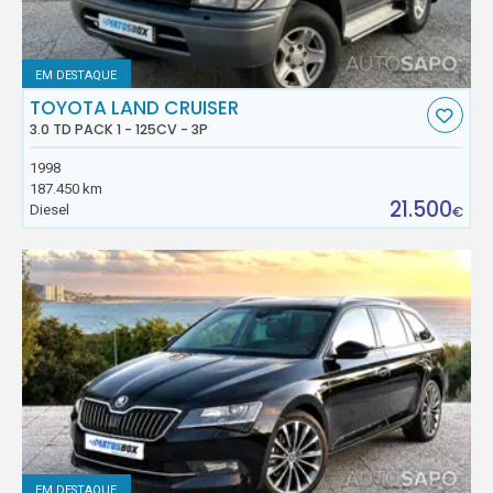
EM DESTAQUE
TOYOTA LAND CRUISER
3.0 TD PACK 1 - 125CV - 3P
1998
187.450 km
21.500
Diesel
€
EM DESTAQUE