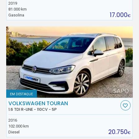
2019
81.000 km
17.000
Gasolina
€
EM DESTAQUE
VOLKSWAGEN TOURAN
1.6 TDI R-LINE - 110CV - 5P
2016
102.000 km
20.750
Diesel
€