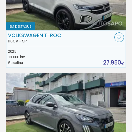
EM DESTAQUE
VOLKSWAGEN T-ROC
116CV - 5P
2025
13.000 km
27.950
Gasolina
€