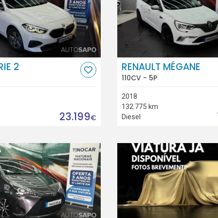
IE 2
RENAULT MÉGANE
110CV - 5P
2018
132.775 km
23.199
Diesel
€