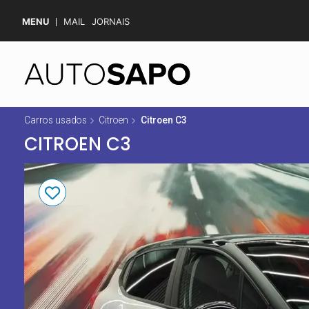
MENU
MAIL
JORNAIS
Carros usados
Citroen
Citroen C3
CITROEN C3