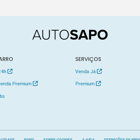
ARRO
SERVIÇOS
24h
Venda Já
 Venda Premium
Premium
tis
ACIDADE
RGPD
SOBRE COOKIES
AJUDA
DEFINIÇÕES DE PRI