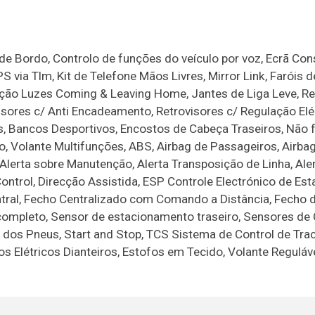
e Bordo, Controlo de funções do veículo por voz, Ecrã Con
S via Tlm, Kit de Telefone Mãos Livres, Mirror Link, Faróis d
unção Luzes Coming & Leaving Home, Jantes de Liga Leve, Re
sores c/ Anti Encadeamento, Retrovisores c/ Regulação Eléc
os, Bancos Desportivos, Encostos de Cabeça Traseiros, Não 
 Volante Multifunções, ABS, Airbag de Passageiros, Airba
Alerta sobre Manutenção, Alerta Transposição de Linha, Ale
ontrol, Direcção Assistida, ESP Controle Electrónico de Esta
ral, Fecho Centralizado com Comando a Distância, Fecho 
 completo, Sensor de estacionamento traseiro, Sensores de 
dos Pneus, Start and Stop, TCS Sistema de Control de Tra
os Elétricos Dianteiros, Estofos em Tecido, Volante Reguláv