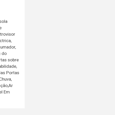
sola
e
trovisor
trica,
fumador,
g do
rtas sobre
bilidade,
das Portas
Chuva,
cção,Ar
el Em