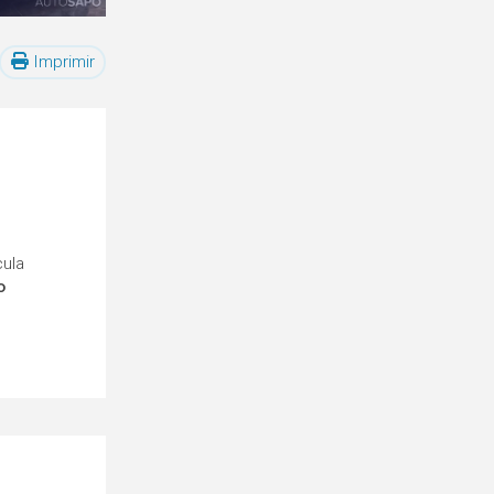
Imprimir
cula
o