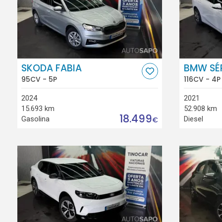
SKODA FABIA
BMW SÉR
95CV - 5P
116CV - 4P
2024
2021
15.693 km
52.908 km
18.499
Gasolina
Diesel
€