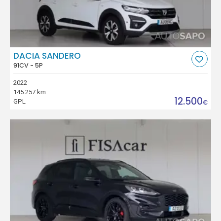
DACIA SANDERO
91CV - 5P
2022
145.257 km
12.500
GPL
€