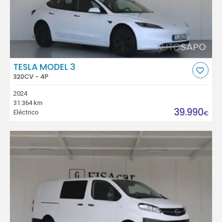
TESLA MODEL 3
320CV - 4P
2024
31.364 km
39.990
Eléctrico
€