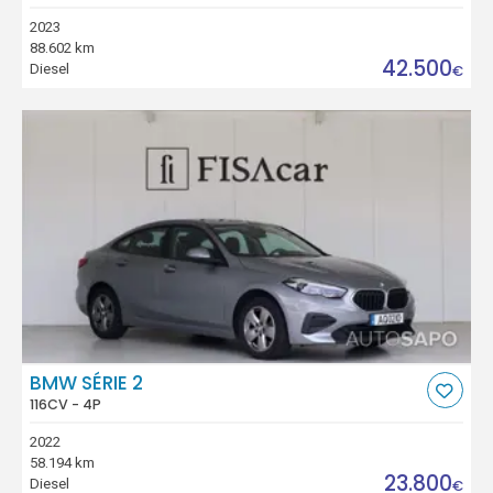
2023
88.602 km
42.500
Diesel
€
BMW SÉRIE 2
116CV - 4P
2022
58.194 km
23.800
Diesel
€