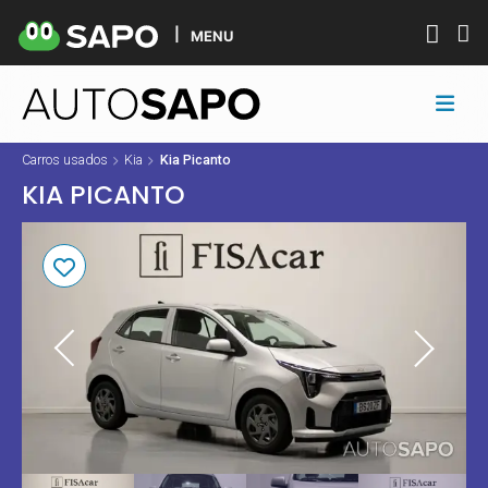
MENU
Carros usados
Kia
Kia Picanto
KIA PICANTO