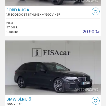
FORD KUGA
1.5 ECOBOOST ST-LINE X - 150CV - 5P
2023
87.542 km
20.900
Gasolina
€
BMW SÉRIE 5
190CV - 5P