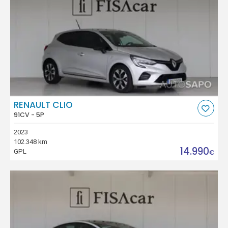
RENAULT CLIO
91CV - 5P
2023
102.348 km
14.990
GPL
€