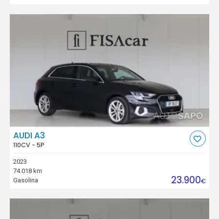
AUDI A3
110CV - 5P
2023
74.018 km
23.900
Gasolina
€