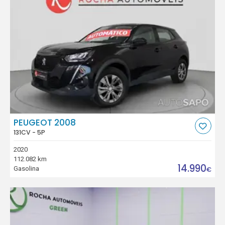
PEUGEOT 2008
131CV - 5P
2020
112.082 km
14.990
Gasolina
€