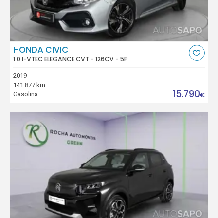
HONDA CIVIC
1.0 I-VTEC ELEGANCE CVT - 126CV - 5P
2019
141.877 km
15.790
Gasolina
€