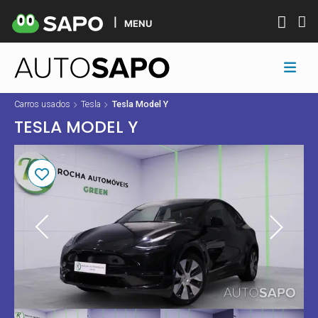
MENU
Carros usados
Tesla
Tesla Model Y
TESLA MODEL Y