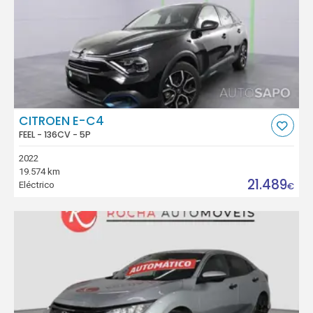
CITROEN E-C4
FEEL - 136CV - 5P
2022
19.574 km
21.489
Eléctrico
€