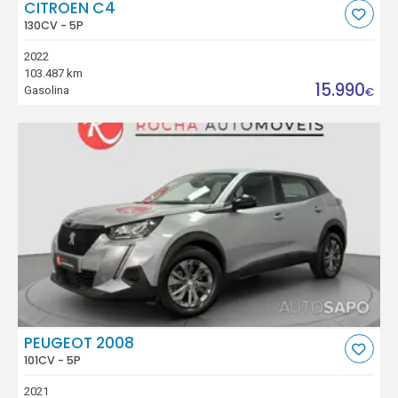
CITROEN C4
130CV - 5P
2022
103.487 km
15.990
Gasolina
€
PEUGEOT 2008
101CV - 5P
2021