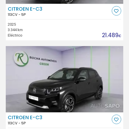
CITROEN E-C3
113CV - 5P
2025
3.344 km
21.489
Eléctrico
€
CITROEN E-C3
113CV - 5P