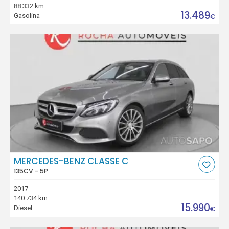
88.332 km
13.489
Gasolina
€
MERCEDES-BENZ CLASSE C
135CV - 5P
2017
140.734 km
15.990
Diesel
€