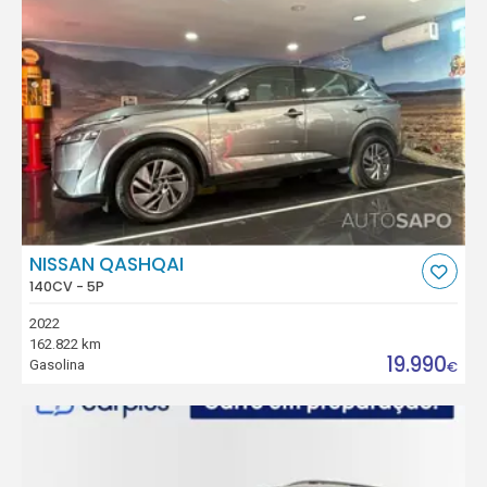
NISSAN QASHQAI
140CV - 5P
2022
162.822 km
19.990
Gasolina
€