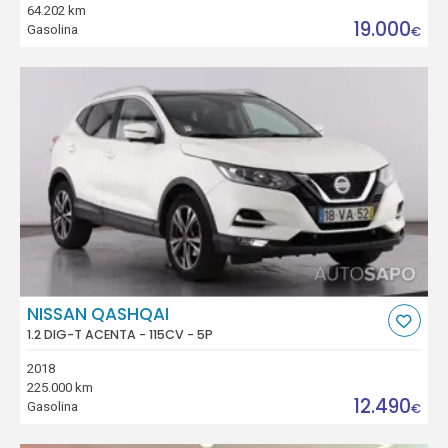
64.202 km
19.000
Gasolina
€
NISSAN QASHQAI
1.2 DIG-T ACENTA - 115CV - 5P
2018
225.000 km
12.490
Gasolina
€