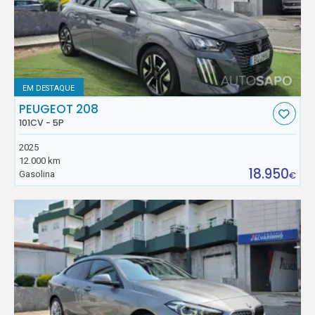
EM DESTAQUE
PEUGEOT 208
101CV - 5P
2025
12.000 km
18.950
Gasolina
€