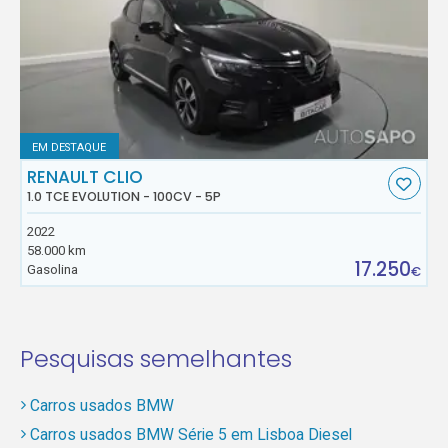
EM DESTAQUE
RENAULT CLIO
1.0 TCE EVOLUTION - 100CV - 5P
2022
58.000 km
17.250
Gasolina
€
Pesquisas semelhantes
Carros usados BMW
Carros usados BMW Série 5 em Lisboa Diesel