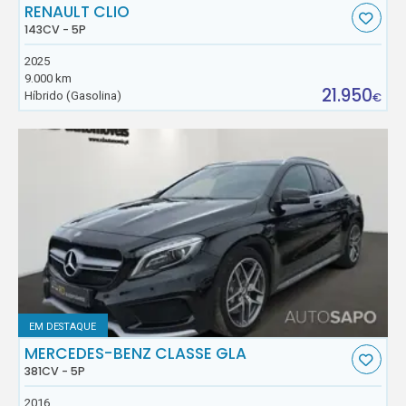
RENAULT CLIO
143CV - 5P
2025
9.000 km
21.950
Híbrido (Gasolina)
€
EM DESTAQUE
MERCEDES-BENZ CLASSE GLA
381CV - 5P
2016