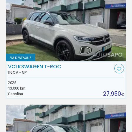
EM DESTAQUE
VOLKSWAGEN T-ROC
116CV - 5P
2025
13.000 km
27.950
Gasolina
€