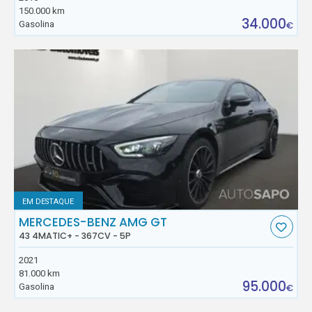
150.000 km
34.000
Gasolina
€
EM DESTAQUE
MERCEDES-BENZ AMG GT
43 4MATIC+ - 367CV - 5P
2021
81.000 km
95.000
Gasolina
€