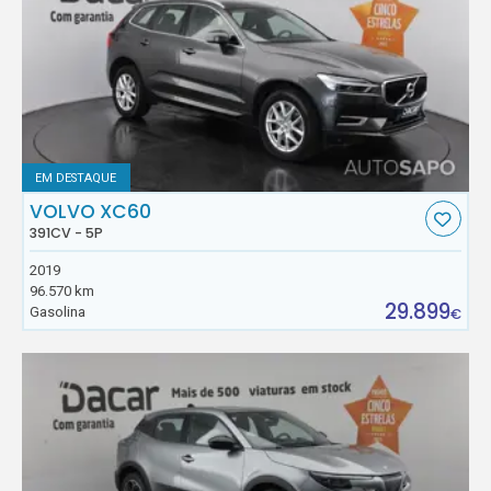
EM DESTAQUE
VOLVO XC60
391CV - 5P
2019
96.570 km
29.899
Gasolina
€