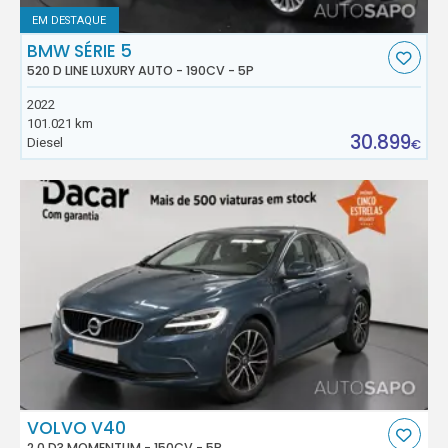
EM DESTAQUE
BMW SÉRIE 5
520 D LINE LUXURY AUTO - 190CV - 5P
2022
101.021 km
30.899
Diesel
€
VOLVO V40
2.0 D3 MOMENTUM - 150CV - 5P