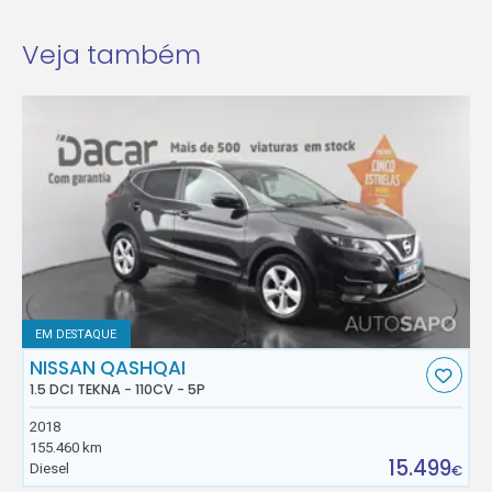
Veja também
EM DESTAQUE
NISSAN QASHQAI
1.5 DCI TEKNA - 110CV - 5P
2018
155.460 km
15.499
Diesel
€