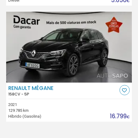
5.650
Diesel
€
RENAULT MÉGANE
158CV - 5P
2021
129.785 km
16.799
Híbrido (Gasolina)
€