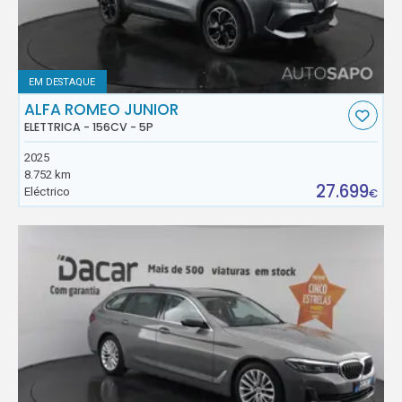
EM DESTAQUE
ALFA ROMEO JUNIOR
ELETTRICA - 156CV - 5P
2025
8.752 km
27.699
Eléctrico
€