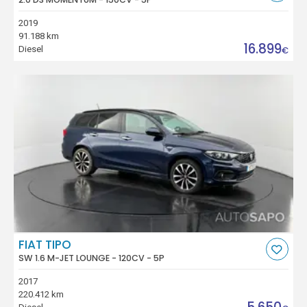
2019
91.188 km
16.899
Diesel
€
FIAT TIPO
SW 1.6 M-JET LOUNGE - 120CV - 5P
2017
220.412 km