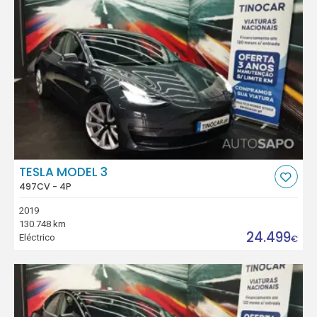
TESLA MODEL 3
497CV - 4P
2019
130.748 km
24.499
Eléctrico
€