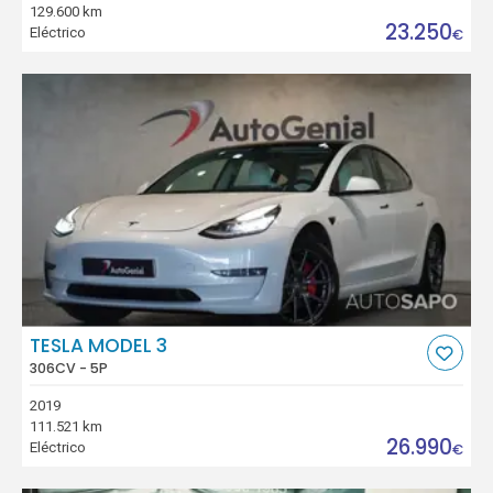
129.600 km
23.250
Eléctrico
€
TESLA MODEL 3
306CV - 5P
2019
111.521 km
26.990
Eléctrico
€