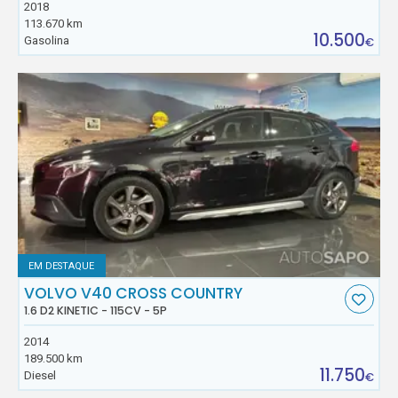
2018
113.670 km
10.500
Gasolina
€
EM DESTAQUE
VOLVO V40 CROSS COUNTRY
1.6 D2 KINETIC - 115CV - 5P
2014
189.500 km
11.750
Diesel
€