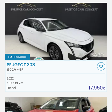
EM DESTAQUE
PEUGEOT 308
130CV - 5P
2022
187.113 km
17.950
Diesel
€