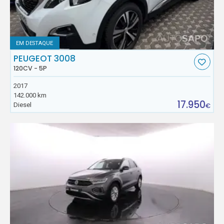
EM DESTAQUE
PEUGEOT 3008
120CV - 5P
2017
142.000 km
17.950
Diesel
€