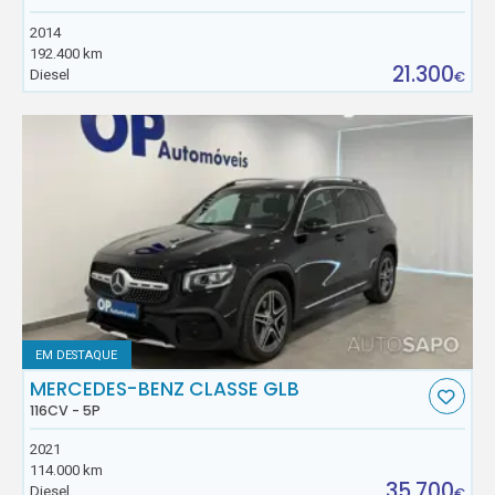
2014
192.400 km
21.300
Diesel
€
EM DESTAQUE
MERCEDES-BENZ CLASSE GLB
116CV - 5P
2021
114.000 km
35.700
Diesel
€