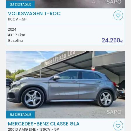
EM DESTAQUE
VOLKSWAGEN T-ROC
110CV - 5P
2024
43.171 km
24.250
Gasolina
€
EM DESTAQUE
MERCEDES-BENZ CLASSE GLA
200 D AMG LINE - 136CV - 5P