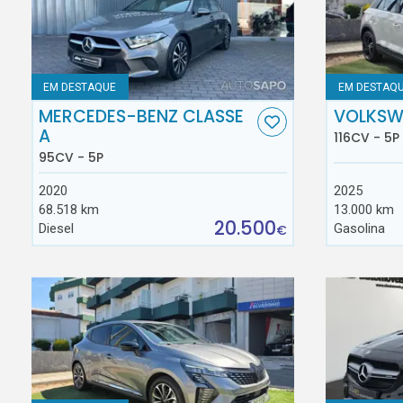
EM DESTAQUE
EM DESTAQ
MERCEDES-BENZ CLASSE
VOLKSW
A
116CV - 5P
95CV - 5P
2020
2025
68.518 km
13.000 km
20.500
Diesel
Gasolina
€