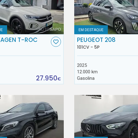
UE
EM DESTAQUE
AGEN T-ROC
PEUGEOT 208
101CV - 5P
2025
12.000 km
27.950
Gasolina
€