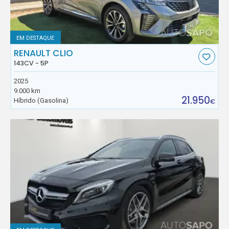
EM DESTAQUE
RENAULT CLIO
143CV - 5P
2025
9.000 km
21.950
Híbrido (Gasolina)
€