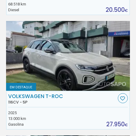
68.518 km
20.500
Diesel
€
EM DESTAQUE
VOLKSWAGEN T-ROC
116CV - 5P
2025
13.000 km
27.950
Gasolina
€