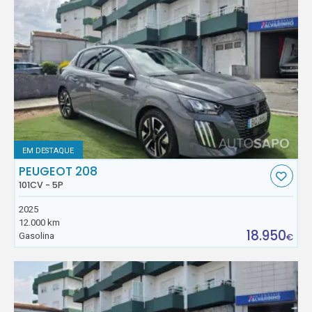
EM DESTAQUE
PEUGEOT 208
101CV - 5P
2025
12.000 km
18.950
Gasolina
€