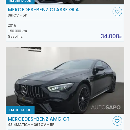
EM DESTAQUE
MERCEDES-BENZ CLASSE GLA
381CV - 5P
2016
150.000 km
34.000
Gasolina
€
EM DESTAQUE
MERCEDES-BENZ AMG GT
43 4MATIC+ - 367CV - 5P