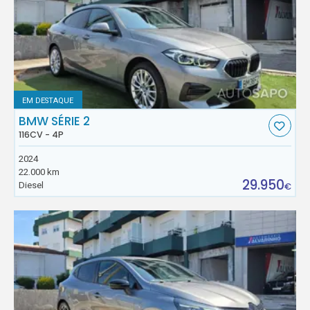
EM DESTAQUE
BMW SÉRIE 2
116CV - 4P
2024
22.000 km
29.950
Diesel
€