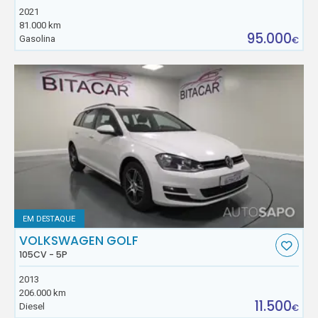
2021
81.000 km
95.000
Gasolina
€
EM DESTAQUE
VOLKSWAGEN GOLF
105CV - 5P
2013
206.000 km
11.500
Diesel
€