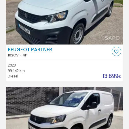
PEUGEOT PARTNER
102CV - 4P
2023
99.142 km
13.899
Diesel
€