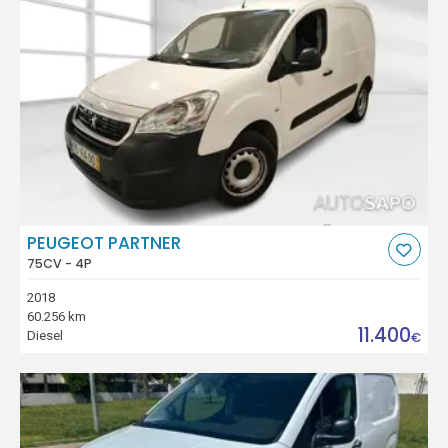
PEUGEOT PARTNER
75CV - 4P
2018
60.256 km
11.400
Diesel
€