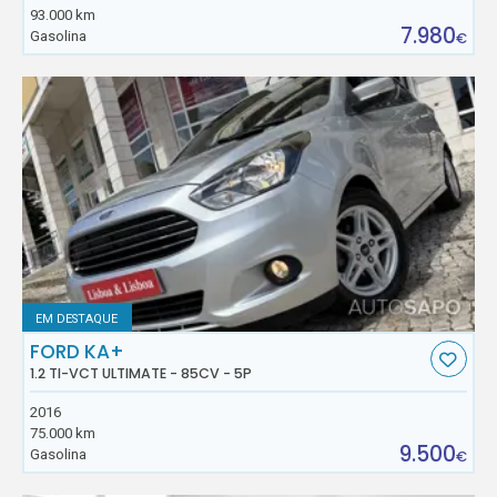
93.000 km
7.980
Gasolina
€
EM DESTAQUE
FORD KA+
1.2 TI-VCT ULTIMATE - 85CV - 5P
2016
75.000 km
9.500
Gasolina
€