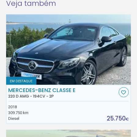
Veja também
EM DESTAQUE
MERCEDES-BENZ CLASSE E
220 D AMG - 194CV - 2P
2018
309.750 km
25.750
Diesel
€