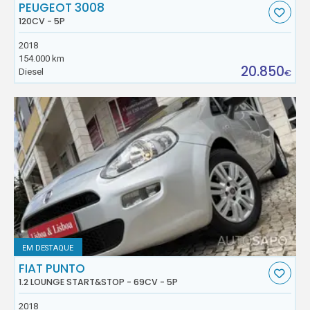
PEUGEOT 3008
120CV - 5P
2018
154.000 km
20.850
Diesel
€
EM DESTAQUE
FIAT PUNTO
1.2 LOUNGE START&STOP - 69CV - 5P
2018