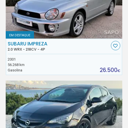
EM DESTAQUE
SUBARU IMPREZA
2.0 WRX - 218CV - 4P
2001
56.268 km
26.500
Gasolina
€