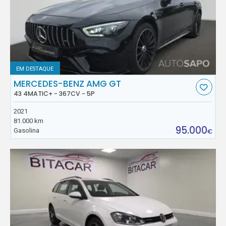
EM DESTAQUE
MERCEDES-BENZ AMG GT
43 4MATIC+ - 367CV - 5P
2021
81.000 km
95.000
Gasolina
€