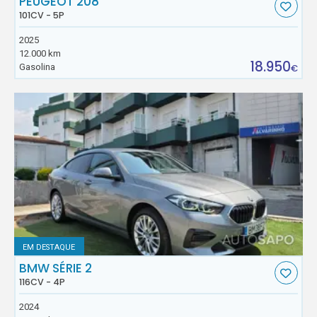
PEUGEOT 208
101CV - 5P
2025
12.000 km
18.950
Gasolina
€
EM DESTAQUE
BMW SÉRIE 2
116CV - 4P
2024