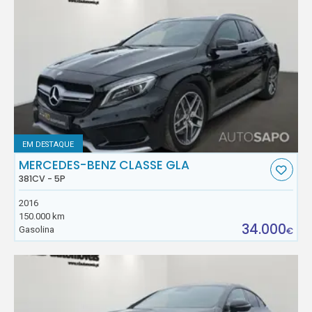
EM DESTAQUE
MERCEDES-BENZ CLASSE GLA
381CV - 5P
2016
150.000 km
34.000
Gasolina
€