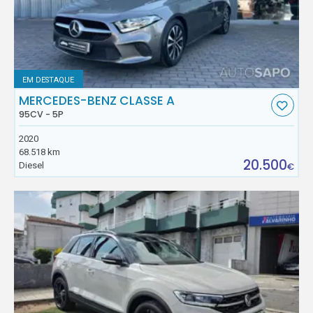
EM DESTAQUE
MERCEDES-BENZ CLASSE A
95CV - 5P
2020
68.518 km
20.500
Diesel
€