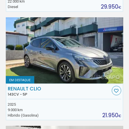
22.000 km
29.950
Diesel
€
EM DESTAQUE
RENAULT CLIO
143CV - 5P
2025
9.000 km
21.950
Híbrido (Gasolina)
€