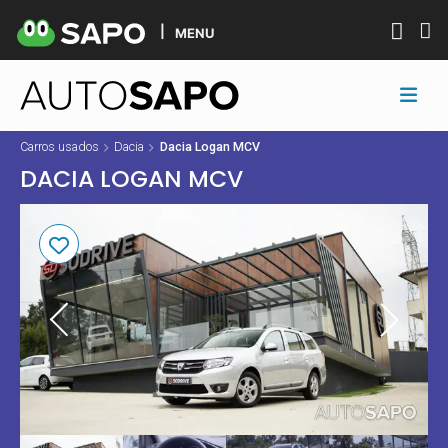
MENU
Carros usados
Dacia
Dacia Logan MCV
DACIA LOGAN MCV