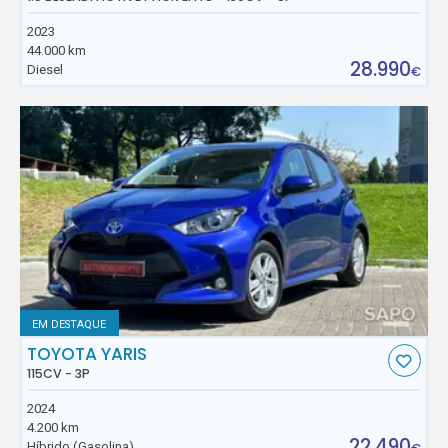
2023
44.000 km
28.990
Diesel
€
EM DESTAQUE
TOYOTA YARIS
115CV - 3P
2024
4.200 km
22.490
Híbrido (Gasolina)