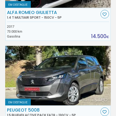
EM DESTAQUE
ALFA ROMEO GIULIETTA
1.4 T MULTIAIR SPORT - 150CV - 5P
2017
73.000 km
14.500
Gasolina
€
EM DESTAQUE
PEUGEOT 5008
1.5 BLUEHDI ACTIVE PACK EAT8 - 130CV - 5P