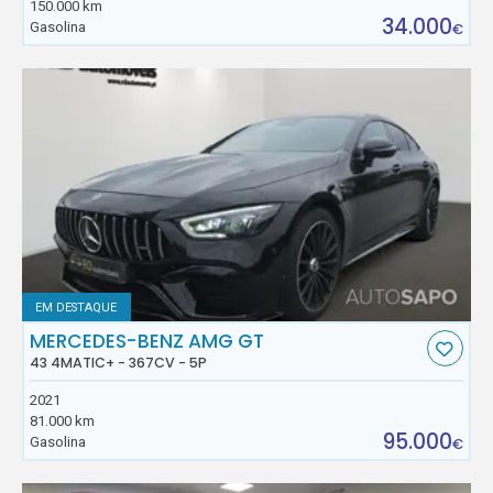
150.000 km
34.000
Gasolina
€
EM DESTAQUE
MERCEDES-BENZ AMG GT
43 4MATIC+ - 367CV - 5P
2021
81.000 km
95.000
Gasolina
€