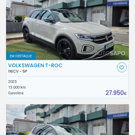
EM DESTAQUE
VOLKSWAGEN T-ROC
116CV - 5P
2025
13.000 km
27.950
Gasolina
€