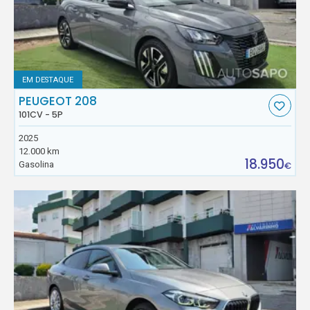
EM DESTAQUE
PEUGEOT 208
101CV - 5P
2025
12.000 km
18.950
Gasolina
€