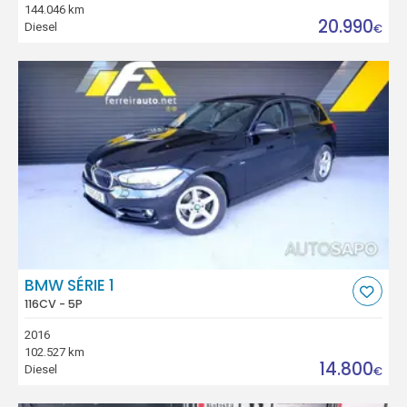
144.046 km
20.990
Diesel
€
BMW SÉRIE 1
116CV - 5P
2016
102.527 km
14.800
Diesel
€