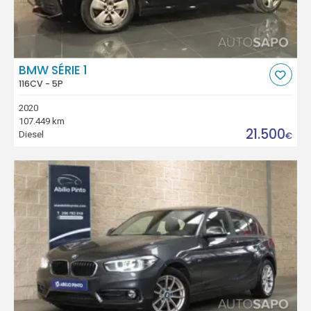
BMW SÉRIE 1
116CV - 5P
2020
107.449 km
21.500
Diesel
€