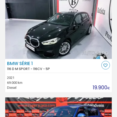
BMW SÉRIE 1
116 D M SPORT - 116CV - 5P
2021
69.000 km
19.900
Diesel
€