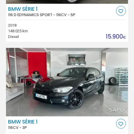
BMW SÉRIE 1
116 D EDYNAMICS SPORT - 116CV - 5P
2018
148.025 km
15.900
Diesel
€
BMW SÉRIE 1
116CV - 3P