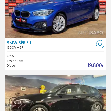
BMW SÉRIE 1
150CV - 5P
2015
179.471 km
19.800
Diesel
€