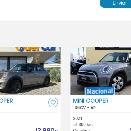
Enviar
OOPER
MINI COOPER
136CV - 5P
2021
51.300 km
13.990
Gasolina