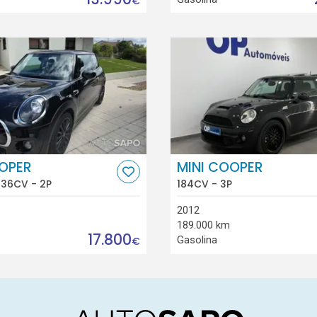
€
OOPER
MINI COOPER
136CV - 2P
184CV - 3P
2012
189.000 km
17.800
Gasolina
€