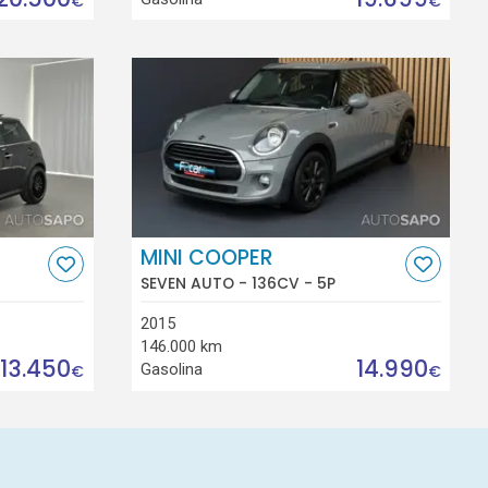
€
€
MINI COOPER
SEVEN AUTO - 136CV - 5P
2015
146.000 km
13.450
14.990
Gasolina
€
€