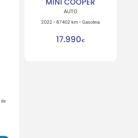
MINI COOPER
AUTO
2022
87402 km
Gasolina
17.990
€
 de