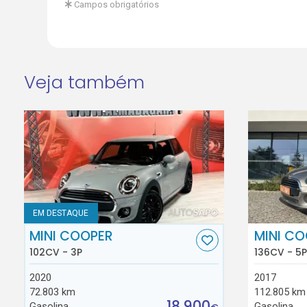
Campos obrigatórios
Veja também
EM DESTAQUE
MINI COOPER
MINI C
102CV - 3P
136CV - 5P
2020
2017
72.803 km
112.805 km
18.900
Gasolina
Gasolina