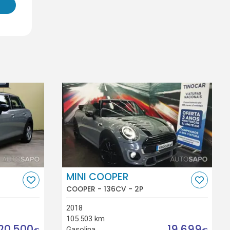
MINI COOPER
COOPER - 136CV - 2P
2018
105.503 km
20.500
19.699
Gasolina