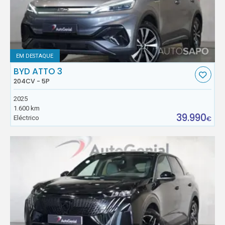
EM DESTAQUE
BYD ATTO 3
204CV - 5P
2025
1.600 km
39.990
Eléctrico
€