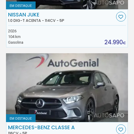
EM DESTAQUE
NISSAN JUKE
1.0 DIG-T ACENTA - 114CV - 5P
2026
104 km
24.990
Gasolina
€
EM DESTAQUE
MERCEDES-BENZ CLASSE A
116CV - 5P