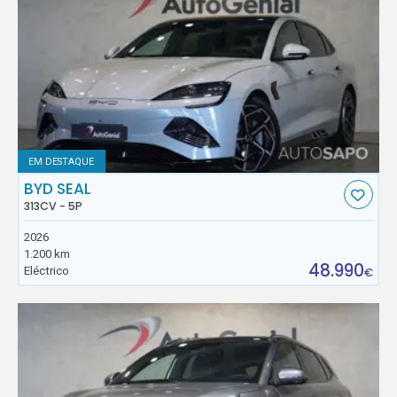
EM DESTAQUE
BYD SEAL
313CV - 5P
2026
1.200 km
48.990
Eléctrico
€