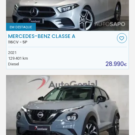
EM DESTAQUE
MERCEDES-BENZ CLASSE A
116CV - 5P
2021
129.401 km
28.990
Diesel
€