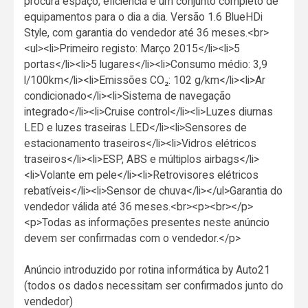
procura espaço, eficiência e um conjunto completo de
equipamentos para o dia a dia. Versão 1.6 BlueHDi
Style, com garantia do vendedor até 36 meses.<br>
<ul><li>Primeiro registo: Março 2015</li><li>5
portas</li><li>5 lugares</li><li>Consumo médio: 3,9
l/100km</li><li>Emissões CO₂: 102 g/km</li><li>Ar
condicionado</li><li>Sistema de navegação
integrado</li><li>Cruise control</li><li>Luzes diurnas
LED e luzes traseiras LED</li><li>Sensores de
estacionamento traseiros</li><li>Vidros elétricos
traseiros</li><li>ESP, ABS e múltiplos airbags</li>
<li>Volante em pele</li><li>Retrovisores elétricos
rebatíveis</li><li>Sensor de chuva</li></ul>Garantia do
vendedor válida até 36 meses.<br><p><br></p>
<p>Todas as informações presentes neste anúncio
devem ser confirmadas com o vendedor.</p>
Anúncio introduzido por rotina informática by Auto21
(todos os dados necessitam ser confirmados junto do
vendedor)