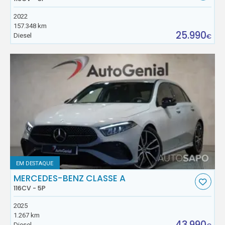
2022
157.348 km
25.990
Diesel
€
EM DESTAQUE
MERCEDES-BENZ CLASSE A
116CV - 5P
2025
1.267 km
43.990
Diesel