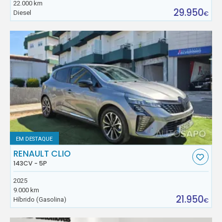
22.000 km
29.950
Diesel
€
EM DESTAQUE
RENAULT CLIO
143CV - 5P
2025
9.000 km
21.950
Híbrido (Gasolina)
€