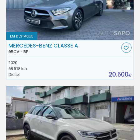
EM DESTAQUE
MERCEDES-BENZ CLASSE A
95CV - 5P
2020
68.518 km
20.500
Diesel
€