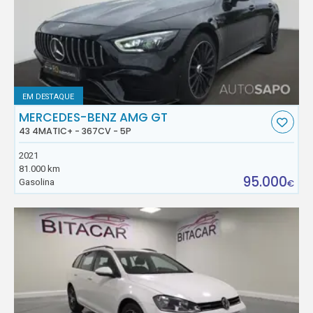
EM DESTAQUE
MERCEDES-BENZ AMG GT
43 4MATIC+ - 367CV - 5P
2021
81.000 km
95.000
Gasolina
€