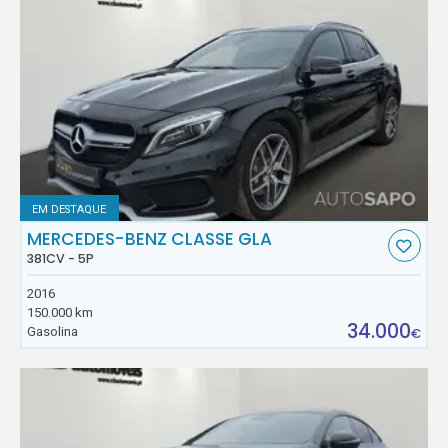
EM DESTAQUE
MERCEDES-BENZ CLASSE GLA
381CV - 5P
2016
150.000 km
34.000
Gasolina
€