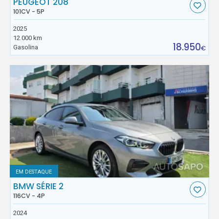
PEUGEOT 208
101CV - 5P
2025
12.000 km
18.950
Gasolina
€
EM DESTAQUE
BMW SÉRIE 2
116CV - 4P
2024