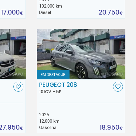
102.000 km
17.000
20.750
Diesel
€
€
EM DESTAQUE
C
PEUGEOT 208
101CV - 5P
2025
12.000 km
27.950
18.950
Gasolina
€
€