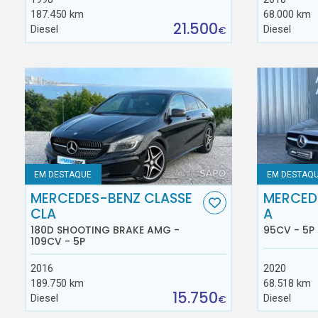
187.450 km
68.000 km
21.500
Diesel
Diesel
€
EM DESTAQUE
EM DESTAQ
MERCEDES-BENZ CLASSE
MERCED
CLA
A
180D SHOOTING BRAKE AMG -
95CV - 5P
109CV - 5P
2016
2020
189.750 km
68.518 km
15.750
Diesel
Diesel
€