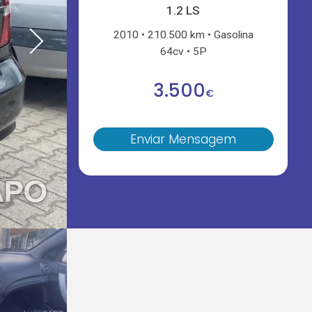
1.2 LS
2010
210.500 km
Gasolina
64cv
5P
3.500
€
Enviar Mensagem