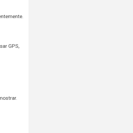
centemente.
usar GPS,
mostrar.