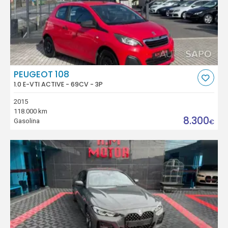
PEUGEOT 108
1.0 E-VTI ACTIVE - 69CV - 3P
2015
118.000 km
8.300
Gasolina
€