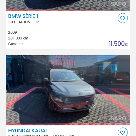
BMW SÉRIE 1
118 I - 143CV - 3P
2009
201.000 km
11.500
Gasolina
€
HYUNDAI KAUAI