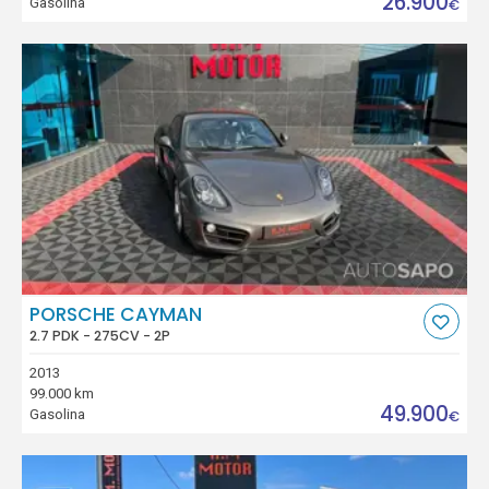
26.900
Gasolina
€
PORSCHE CAYMAN
2.7 PDK - 275CV - 2P
2013
99.000 km
49.900
Gasolina
€