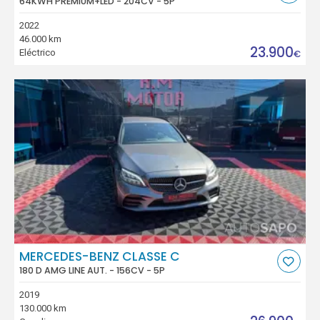
64KWH PREMIUM+LED - 204CV - 5P
2022
46.000 km
23.900
Eléctrico
€
MERCEDES-BENZ CLASSE C
180 D AMG LINE AUT. - 156CV - 5P
2019
130.000 km