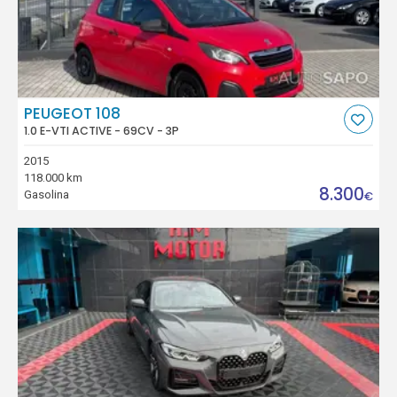
PEUGEOT 108
1.0 E-VTI ACTIVE - 69CV - 3P
2015
118.000 km
8.300
Gasolina
€