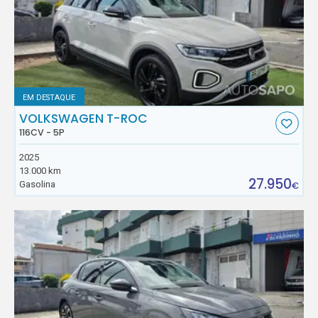
EM DESTAQUE
VOLKSWAGEN T-ROC
116CV - 5P
2025
13.000 km
27.950
Gasolina
€