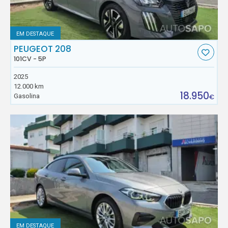
EM DESTAQUE
PEUGEOT 208
101CV - 5P
2025
12.000 km
18.950
Gasolina
€
EM DESTAQUE