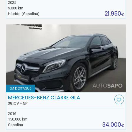
2025
9.000 km
21.950
Híbrido (Gasolina)
€
EM DESTAQUE
MERCEDES-BENZ CLASSE GLA
381CV - 5P
2016
150.000 km
34.000
Gasolina
€