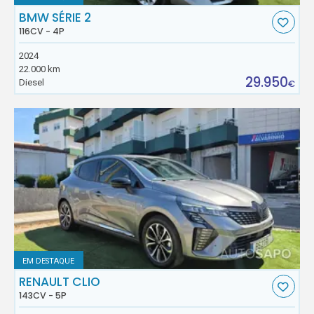
BMW SÉRIE 2
116CV - 4P
2024
22.000 km
29.950
Diesel
€
EM DESTAQUE
RENAULT CLIO
143CV - 5P