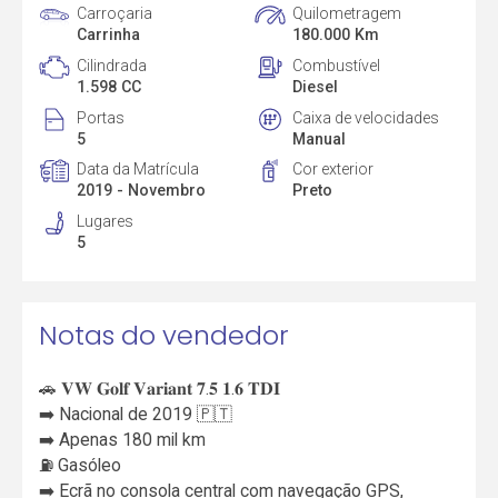
Carroçaria
Quilometragem
Carrinha
180.000 Km
Cilindrada
Combustível
1.598 CC
Diesel
Portas
Caixa de velocidades
5
Manual
Data da Matrícula
Cor exterior
2019 - Novembro
Preto
Lugares
5
Notas do vendedor
🚗 𝐕𝐖 𝐆𝐨𝐥𝐟 𝐕𝐚𝐫𝐢𝐚𝐧𝐭 𝟕.𝟓 𝟏.𝟔 𝐓𝐃𝐈
➡️ Nacional de 2019 🇵🇹
➡️ Apenas 180 mil km
⛽️ Gasóleo
➡️ Ecrã no consola central com navegação GPS,