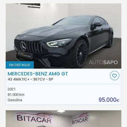
EM DESTAQUE
MERCEDES-BENZ AMG GT
43 4MATIC+ - 367CV - 5P
2021
81.000 km
95.000
Gasolina
€