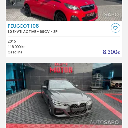
PEUGEOT 108
1.0 E-VTI ACTIVE - 69CV - 3P
2015
118.000 km
8.300
Gasolina
€