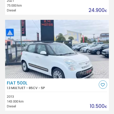
2021
75.000 km
24.900
Diesel
€
FIAT 500L
1.3 MULTIJET - 85CV - 5P
2013
143.000 km
10.500
Diesel
€