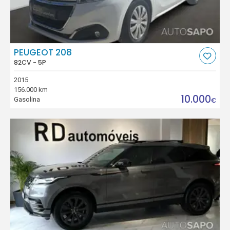
PEUGEOT 208
82CV - 5P
2015
156.000 km
10.000
Gasolina
€