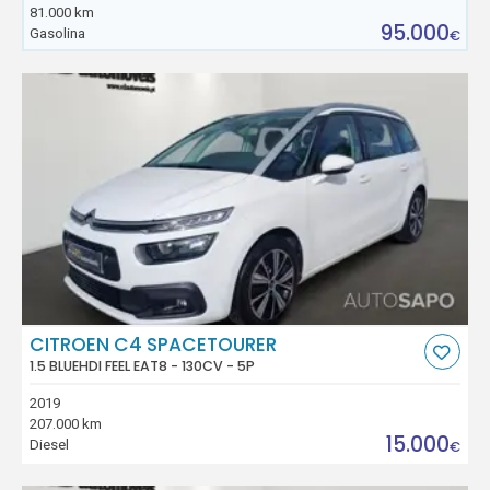
81.000 km
95.000
Gasolina
€
CITROEN C4 SPACETOURER
1.5 BLUEHDI FEEL EAT8 - 130CV - 5P
2019
207.000 km
15.000
Diesel
€