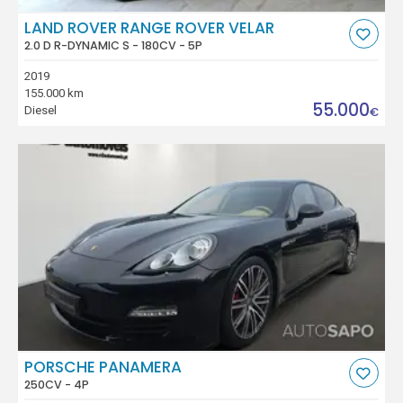
LAND ROVER RANGE ROVER VELAR
2.0 D R-DYNAMIC S - 180CV - 5P
2019
155.000 km
55.000
Diesel
€
PORSCHE PANAMERA
250CV - 4P