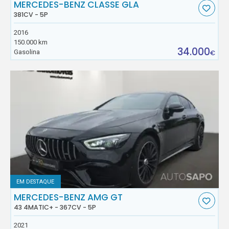
MERCEDES-BENZ CLASSE GLA
381CV - 5P
2016
150.000 km
34.000
Gasolina
€
EM DESTAQUE
MERCEDES-BENZ AMG GT
43 4MATIC+ - 367CV - 5P
2021