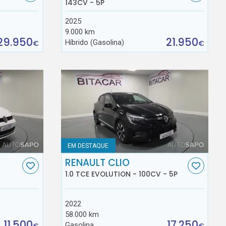
143CV - 5P
2025
9.000 km
29.950
21.950
Híbrido (Gasolina)
€
€
EM DESTAQUE
RENAULT CLIO
1.0 TCE EVOLUTION - 100CV - 5P
2022
58.000 km
11.500
17.250
Gasolina