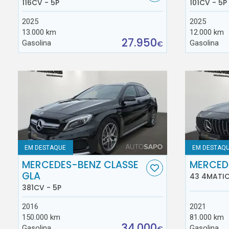
116CV - 5P
101CV - 5P
2025
2025
13.000 km
12.000 km
27.950
Gasolina
Gasolina
€
EM DESTAQUE
EM DESTAQ
MERCEDES-BENZ CLASSE
MERCED
GLA
43 4MATIC
381CV - 5P
2016
2021
150.000 km
81.000 km
34.000
Gasolina
Gasolina