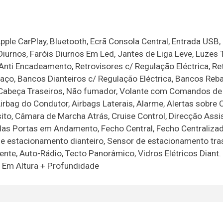
ple CarPlay, Bluetooth, Ecrã Consola Central, Entrada USB, 
Diurnos, Faróis Diurnos Em Led, Jantes de Liga Leve, Luzes 
Anti Encadeamento, Retrovisores c/ Regulação Eléctrica, Re
raço, Bancos Dianteiros c/ Regulação Eléctrica, Bancos Rebat
e Cabeça Traseiros, Não fumador, Volante com Comandos de
rbag do Condutor, Airbags Laterais, Alarme, Alertas sobre 
sito, Câmara de Marcha Atrás, Cruise Control, Direcção Assi
 das Portas em Andamento, Fecho Central, Fecho Centraliz
de estacionamento dianteiro, Sensor de estacionamento tras
e, Auto-Rádio, Tecto Panorâmico, Vidros Elétricos Diant. e
l Em Altura + Profundidade