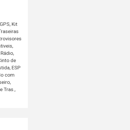
GPS, Kit
Traseiras
trovisores
iveis,
 Rádio,
Cinto de
stida, ESP
ado com
eiro,
 Tras.,