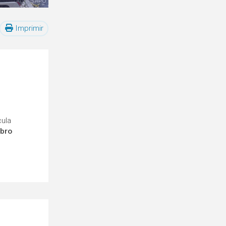
Imprimir
cula
mbro