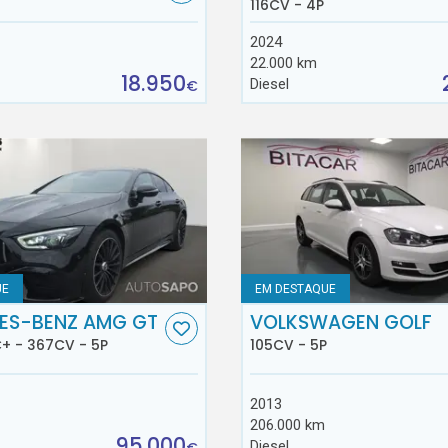
116CV - 4P
2024
22.000 km
18.950
Diesel
€
UE
EM DESTAQUE
ES-BENZ AMG GT
VOLKSWAGEN GOLF
+ - 367CV - 5P
105CV - 5P
2013
206.000 km
95.000
Diesel