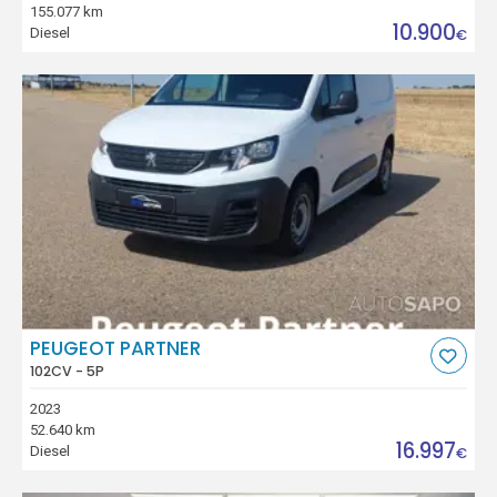
155.077 km
10.900
Diesel
€
PEUGEOT PARTNER
102CV - 5P
2023
52.640 km
16.997
Diesel
€