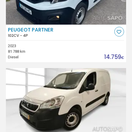
PEUGEOT PARTNER
102CV - 4P
2023
81.788 km
14.759
Diesel
€