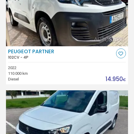
PEUGEOT PARTNER
102CV - 4P
2022
110.000 km
14.950
Diesel
€