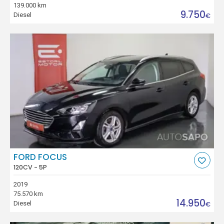
139.000 km
9.750
Diesel
€
FORD FOCUS
120CV - 5P
2019
75.570 km
14.950
Diesel
€