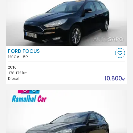
FORD FOCUS
120CV - 5P
2016
178.172 km
10.800
Diesel
€