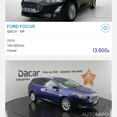
FORD FOCUS
120CV - 5P
2019
145.000 km
13.900
Diesel
€