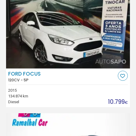
FORD FOCUS
120CV - 5P
2015
134.874 km
10.799
Diesel
€