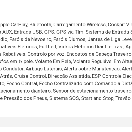
ple CarPlay, Bluetooth, Carregamento Wireless, Cockpit Virt
ada AUX, Entrada USB, GPS, GPS via Tlm, Sistema de Entrada
o, Faróis de Nevoeiro, Faróis Diurnos, Jantes de Liga Leve
tiveis Eletricos, Full Led, Vidros Elétricos Diant. e Tras., A
Rebativeis, Controlo por voz, Encostos de Cabeça Traseiro
os em ½ pele, Volante Em Pele, Volante Regulável Em Altu
 Condutor, Airbags Laterais, Alerta sobre Manutenção, Aler
trás, Cruise Control, Direcção Assistida, ESP Controle Elec
o, Fecho Central, Fecho Centralizado com Comando a Distâ
tacionamento dianteiro, Sensor de estacionamento traseiro
de Pressão dos Pneus, Sistema SOS, Start and Stop, Travão