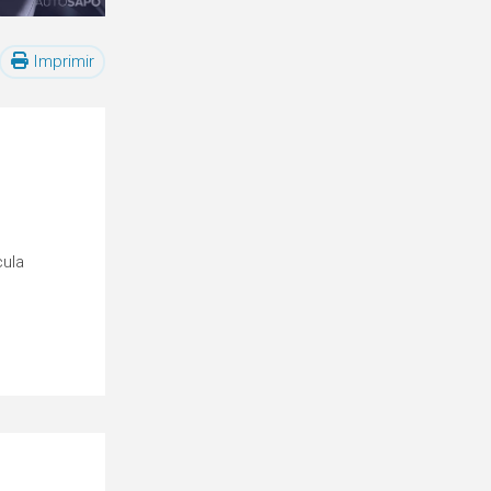
Imprimir
cula
o