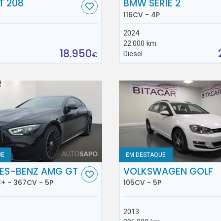
T 208
BMW SÉRIE 2
116CV - 4P
2024
22.000 km
18.950
Diesel
€
UE
EM DESTAQUE
ES-BENZ AMG GT
VOLKSWAGEN GOLF
+ - 367CV - 5P
105CV - 5P
2013