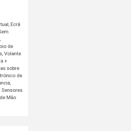
ual, Ecrã
 Sem
,
poio de
s, Volante
ra +
tas sobre
trónico de
ncia,
, Sensores
 de Mão