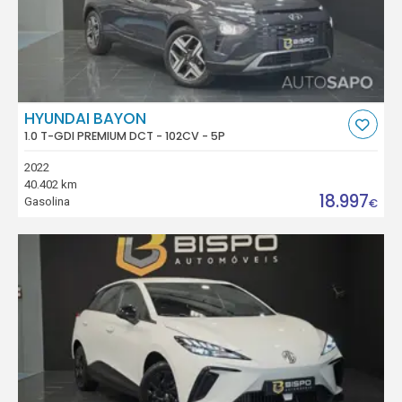
HYUNDAI BAYON
1.0 T-GDI PREMIUM DCT - 102CV - 5P
2022
40.402 km
18.997
Gasolina
€