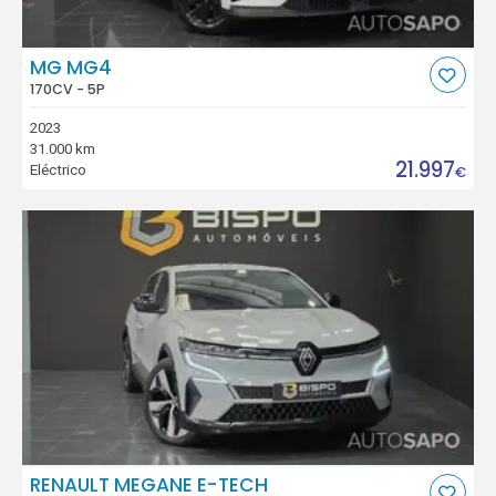
MG MG4
170CV - 5P
2023
31.000 km
21.997
Eléctrico
€
RENAULT MEGANE E-TECH