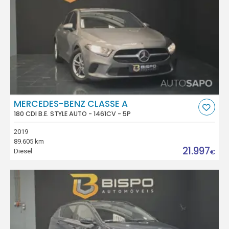
MERCEDES-BENZ CLASSE A
180 CDI B.E. STYLE AUTO - 1461CV - 5P
2019
89.605 km
21.997
Diesel
€