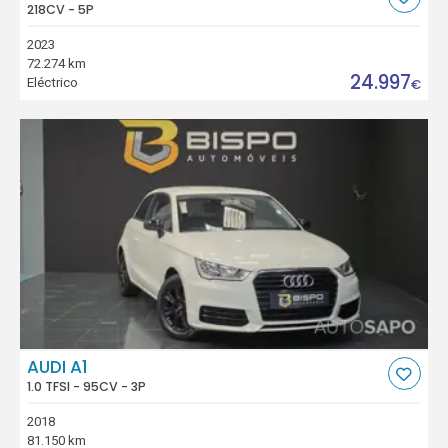
218CV - 5P
2023
72.274 km
24.997
Eléctrico
€
AUDI A1
1.0 TFSI - 95CV - 3P
2018
81.150 km