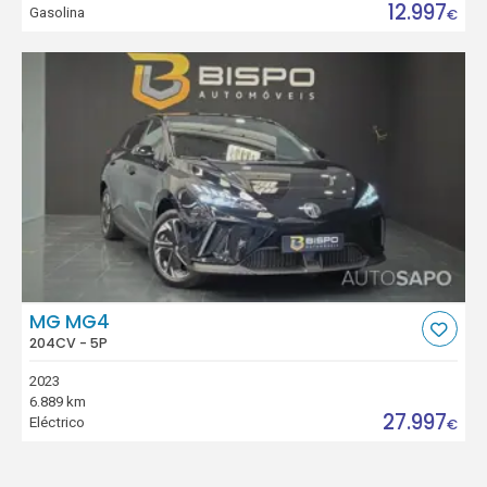
12.997
Gasolina
€
MG MG4
204CV - 5P
2023
6.889 km
27.997
Eléctrico
€