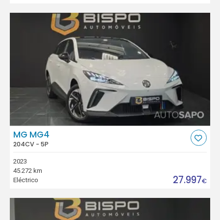
MG MG4
204CV - 5P
2023
45.272 km
27.997
Eléctrico
€