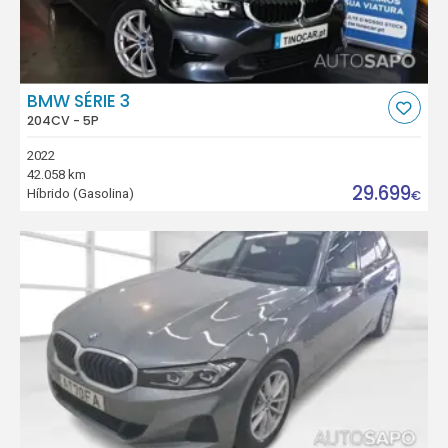
BMW SÉRIE 3
204CV - 5P
2022
42.058 km
29.699
Híbrido (Gasolina)
€