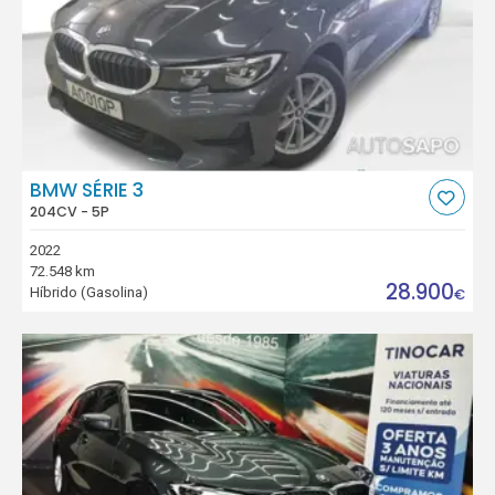
BMW SÉRIE 3
204CV - 5P
2022
72.548 km
28.900
Híbrido (Gasolina)
€