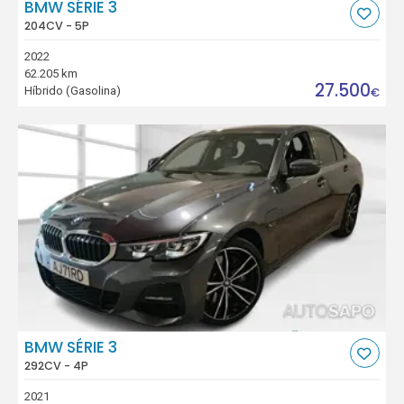
BMW SÉRIE 3
204CV - 5P
2022
62.205 km
27.500
Híbrido (Gasolina)
€
BMW SÉRIE 3
292CV - 4P
2021