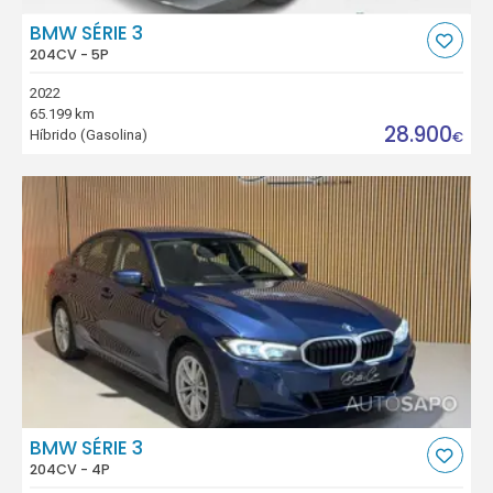
BMW SÉRIE 3
204CV - 5P
2022
65.199 km
28.900
Híbrido (Gasolina)
€
BMW SÉRIE 3
204CV - 4P