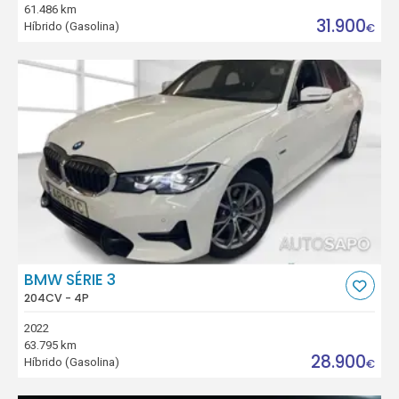
61.486 km
31.900
Híbrido (Gasolina)
€
BMW SÉRIE 3
204CV - 4P
2022
63.795 km
28.900
Híbrido (Gasolina)
€