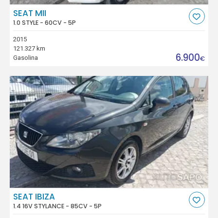
SEAT MII
1.0 STYLE - 60CV - 5P
2015
121.327 km
6.900
Gasolina
€
SEAT IBIZA
1.4 16V STYLANCE - 85CV - 5P