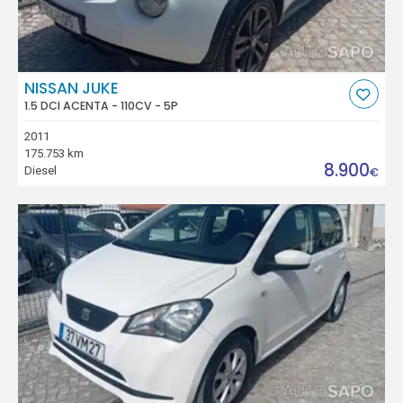
NISSAN JUKE
1.5 DCI ACENTA - 110CV - 5P
2011
175.753 km
8.900
Diesel
€