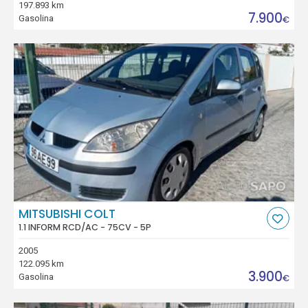
197.893 km
7.900
Gasolina
€
MITSUBISHI COLT
1.1 INFORM RCD/AC - 75CV - 5P
2005
122.095 km
3.900
Gasolina
€