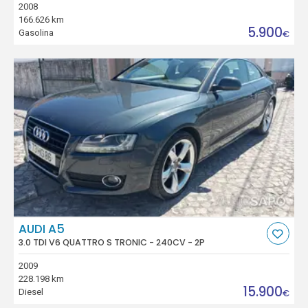
2008
166.626 km
5.900
Gasolina
€
AUDI A5
3.0 TDI V6 QUATTRO S TRONIC - 240CV - 2P
2009
228.198 km
15.900
Diesel
€